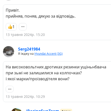
Привіт.
прийняв, поняв, дякую за відповідь.
1
13 травня 2024р. 15:20
Serg241984
Я їжджу на
Hyundai Accent (3G)
На високовольтних дротиках резинки ущіньнбвача
при зьмі не залишилися на колпочках?
і якої марки/проізводітеля вони?
13 травня 2024р. 10:29
iRacingFunTeam