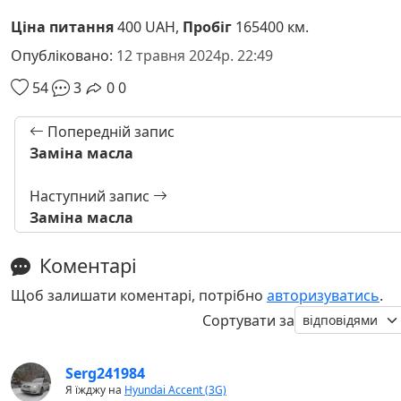
Ціна питання
400 UAH,
Пробіг
165400 км.
Опубліковано:
12 травня 2024р. 22:49
54
3
0
0
Попередній запис
Заміна масла
Наступний запис
Заміна масла
Коментарі
Щоб залишати коментарі, потрібно
авторизуватись
.
Сортувати за
Serg241984
Я їжджу на
Hyundai Accent (3G)