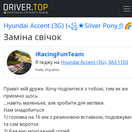
Hyundai Accent (3G) (꧁★Silver Pony彡🌈
Заміна свічок
iRacingFunTeam
Я їжджу на
Hyundai Accent (3G)
,
ЗАЗ 1103
Київ, Україна
Привіт мій друже. Хочу поділитися з тобою, тим як же
приємно щось
...навіть маленьке, але зробити для автівки.
Нам знадобиться
1) головка на 16 мм з резиновою вставкою, подовжува
та сам вороток
2) бажано монтажний спрей