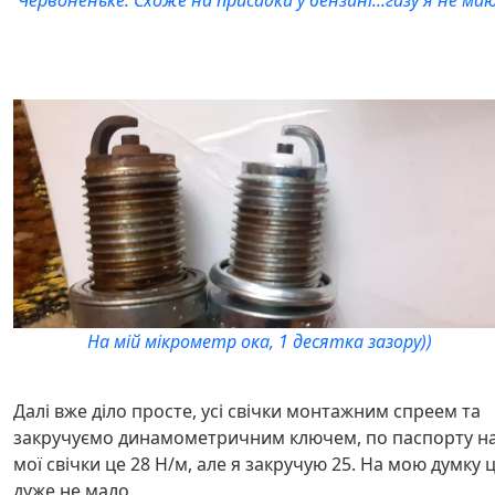
Червоненьке. Схоже на присадки у бензині...газу я не маю
На мій мікрометр ока, 1 десятка зазору))
Далі вже діло просте, усі свічки монтажним спреем та
закручуємо динамометричним ключем, по паспорту н
мої свічки це 28 Н/м, але я закручую 25. На мою думку 
дуже не мало.