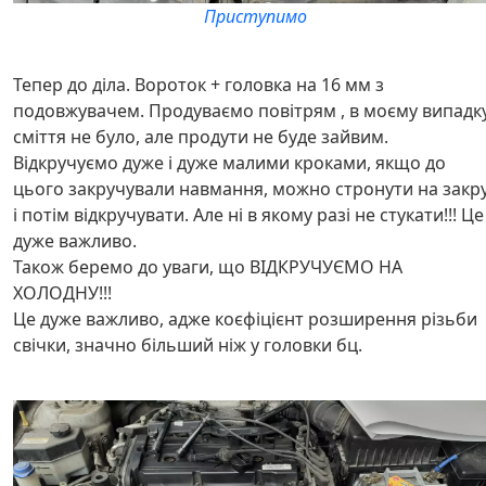
Приступимо
Тепер до діла. Вороток + головка на 16 мм з
подовжувачем. Продуваємо повітрям , в моєму випадк
сміття не було, але продути не буде зайвим.
Відкручуємо дуже і дуже малими кроками, якщо до
цього закручували навмання, можно стронути на закр
і потім відкручувати. Але ні в якому разі не стукати!!! Це
дуже важливо.
Також беремо до уваги, що ВІДКРУЧУЄМО НА
ХОЛОДНУ!!!
Це дуже важливо, адже коєфіцієнт розширення різьби
свічки, значно більший ніж у головки бц.