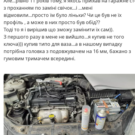
Але...рівно 11 років тому, я якось приїхав на гаражне с
з проханням по заміні свічок...і ...мені
відмовили...просто їм було ліньки? Чи це був не їх
профіль , а може в них просто був обід??
Тоді то я і вирішив що зможу замінити їх сам)).
З першого разу в мене не вийшло...я купив не того
ключа))) купив типо для ваза...а в нашому випадку
потрібна головка з подовжувачем на 16 мм, бажано з
гумовим тримачем всередині.