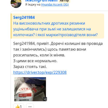
Автор
Я їжджу на
Hyundai Accent (3G)
Serg241984
На високовольтних дротиках резинки
ущіньнбвача при зьмі не залишилися на
колпочках? і якої марки/проізводітеля вони?
Serg241984, привіт. Доречі колишні вв провода
так і закінчились) щось памятаю вони
розсипались, коли їх міняв.
З цими все нормально.
Зараз стоять такі.
https://driver.top/exp/229308
1