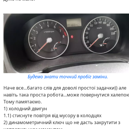
Будемо знати точний пробіг заміни.
Наче все...багато слів для доволі простої задачки)) але
навіть така проста робота...може повернутися халепою
Тому памятаємо.
1) холодний двигун
1.1) стиснуте повітря від мусору в колодцях
2) динамометричний ключ що не дасть закрутити з