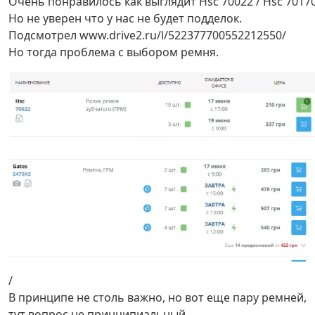
Очень понравилось как выглядит Hsc 70022 / Hsc 7017
Но не уверен что у нас не будет подделок.
Подсмотрел www.drive2.ru/l/522377700552212550/
Но тогда проблема с выбором ремня.
/
В принципе не столь важно, но вот еще пару ремней,
тут вопрос не принципиальный