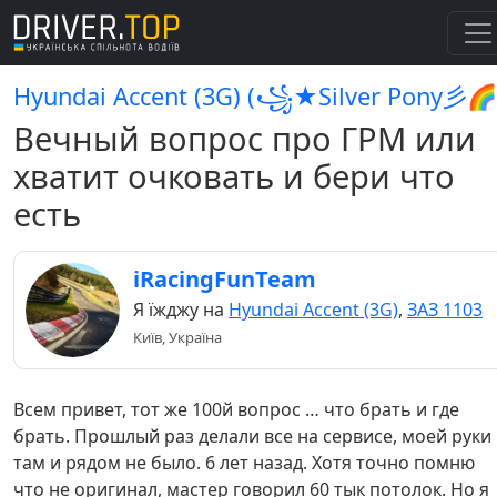
Hyundai Accent (3G) (꧁★Silver Pony彡🌈
Вечный вопрос про ГРМ или
хватит очковать и бери что
есть
iRacingFunTeam
Я їжджу на
Hyundai Accent (3G)
,
ЗАЗ 1103
Київ, Україна
Всем привет, тот же 100й вопрос … что брать и где
брать. Прошлый раз делали все на сервисе, моей руки
там и рядом не было. 6 лет назад. Хотя точно помню
что не оригинал, мастер говорил 60 тык потолок. Но я