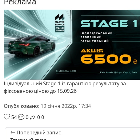
Реклама
Індивідуальний Stage 1 із гарантією результату за
фіксованою ціною до 15.09.26
Опубліковано:
19 січня 2022р. 17:34
54
0
0
0
Попередній запис
Трудный пуск