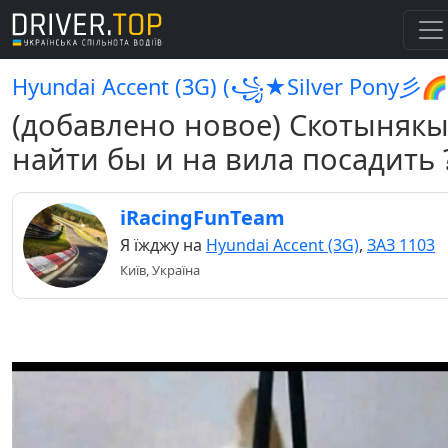
Hyundai Accent (3G) (꧁★Silver Pony彡🌈
(добавлено новое) Скотынякы
найти бы и на вила посадить 
iRacingFunTeam
Я їжджу на
Hyundai Accent (3G)
,
ЗАЗ 1103
Київ, Україна