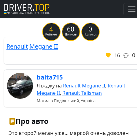
4
60
0
Рейтинг
Дописів
Підписок
Renault
Megane II
0
16
balta715
Я їжджу на
Renault Megane II
,
Renault
Megane II
,
Renault Talisman
Могилів-Подільський, Україна
Про авто
Это второй меган уже… маркой очень доволен