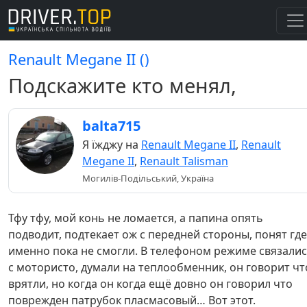
Renault Megane II ()
Подскажите кто менял,
balta715
Я їжджу на
Renault Megane II
,
Renault
Megane II
,
Renault Talisman
Могилів-Подільський, Україна
Тфу тфу, мой конь не ломается, а папина опять
подводит, подтекает ож с передней стороны, понят где
именно пока не смогли. В телефоном режиме связали
с мотористо, думали на теплообменник, он говорит чт
врятли, но когда он когда ещё довно он говорил что
поврежден патрубок пласмасовый… Вот этот.