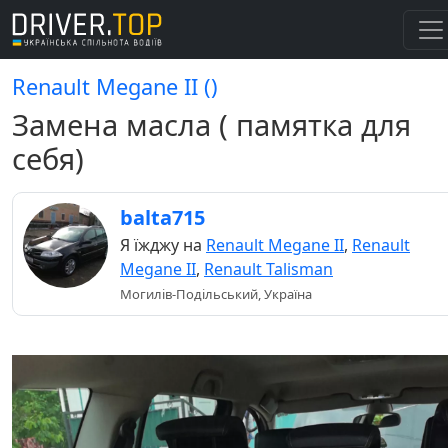
Renault Megane II ()
Замена масла ( памятка для
себя)
balta715
Я їжджу на
Renault Megane II
,
Renault
Megane II
,
Renault Talisman
Могилів-Подільський, Україна