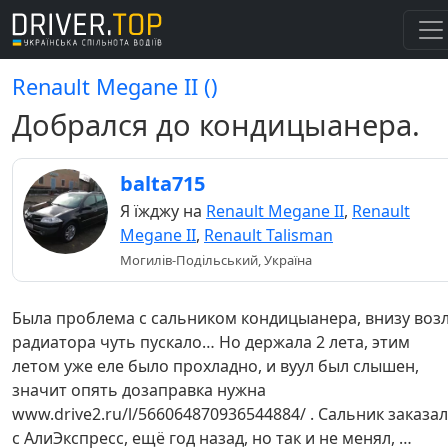
Renault Megane II ()
Добрался до кондицыанера.
balta715
Я їжджу на
Renault Megane II
,
Renault
Megane II
,
Renault Talisman
Могилів-Подільський, Україна
Была проблема с сальником кондицыанера, внизу воз
радиатора чуть пускало… Но держала 2 лета, этим
летом уже еле было прохладно, и вуул был слышен,
значит опять дозаправка нужна
www.drive2.ru/l/566064870936544884/ . Сальник заказал
с АлиЭкспресс, ещё год назад, но так и не менял, …