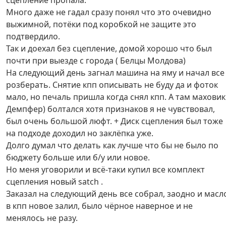
сцепление пропала.
Много даже не гадал сразу понял что это очевидно
выжимной, потёки под коробкой не защите это
подтвердило.
Так и доехал без сцепление, домой хорошо что был
почти при выезде с города ( Белцы Молдова)
На следующий день загнал машина на яму и начал все
розберать. Снятие кпп описывать не буду да и фоток
мало, но печаль пришла когда снял кпп. А там маховик 
Демпфер) болтался хотя признаков я не чувствовал,
был очень большой люфт. + Диск сцепления был тоже
на подходе доходил но заклёпка уже.
Долго думал что делать как лучше что бы не было по
бюджету больше или б/у или новое.
Но меня уговорили и всё-таки купил все комплект
сцепления новый satch .
Заказал на следующий день все собрал, заодно и масл
в кпп новое залил, было чёрное наверное и не
менялось не разу.