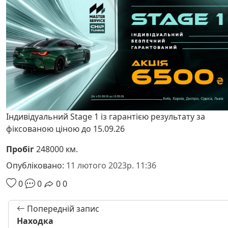
Індивідуальний Stage 1 із гарантією результату за
фіксованою ціною до 15.09.26
Пробіг
248000 км.
Опубліковано:
11 лютого 2023р. 11:36
0
0
0
0
Попередній запис
Находка