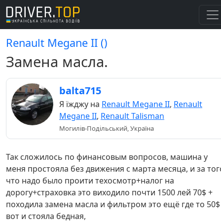
Renault Megane II ()
Замена масла.
balta715
Я їжджу на
Renault Megane II
,
Renault
Megane II
,
Renault Talisman
Могилів-Подільський, Україна
Так сложилось по финансовым вопросов, машина у
меня простояла без движения с марта месяца, и за тог
что надо было проити техосмотр+налог на
дорогу+страховка это виходило почти 1500 лей 70$ +
походила замена масла и фильтром это ещё где то 50$
вот и стояла бедная,