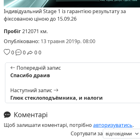
Індивідуальний Stage 1 із гарантією результату за
фіксованою ціною до 15.09.26
Пробіг
212071 км.
Опубліковано:
13 травня 2019р. 08:00
0
0
0
0
Попередній запис
Спасибо драив
Наступний запис
Глюк стеклоподъёмника, и налоги
Коментарі
Щоб залишати коментарі, потрібно
авторизуватись
.
Сортувати за