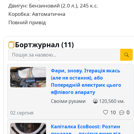
Двигун: Бензиновий (2.0 л.), 245 к.с.
Коробка: Автоматична
Повний привід
Бортжурнал (11)
Фари, знову. Ітерація якась
(але не остання), або
Попередній електрик цього
я@лівого апарату
Своїми руками
120,560 км.
0
10
02 серпня
Капіталка EcoBoost: Розтин
показав — пацієнт вмер від