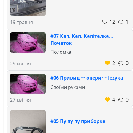
1
12
19 травня
#07 Кап. Кап. Капіталка...
Початок
Поломка
0
2
29 квітня
#06 Привид ~~опери~~ Jezyka
Своїми руками
0
4
27 квітня
#05 Пу пу пу приборка