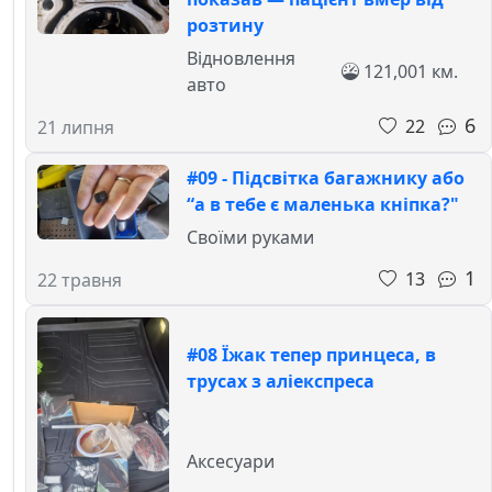
розтину
Відновлення
121,001 км.
авто
6
22
21 липня
#09 - Підсвітка багажнику або
“а в тебе є маленька кніпка?"
Своїми руками
1
13
22 травня
#08 Їжак тепер принцеса, в
трусах з аліекспреса
Аксесуари