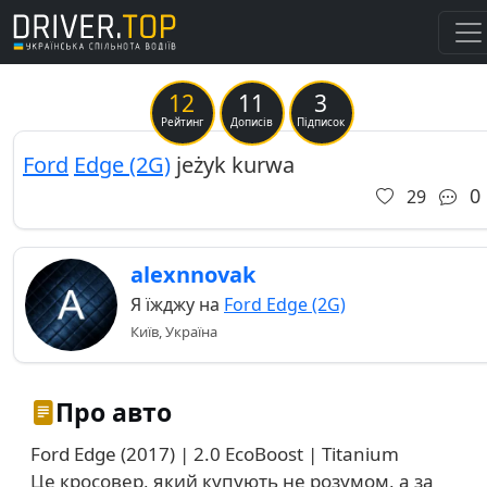
12
11
3
Рейтинг
Дописів
Підписок
Ford
Edge (2G)
jeżyk kurwa
0
29
alexnnovak
Я їжджу на
Ford Edge (2G)
Київ, Україна
Про авто
Ford Edge (2017) | 2.0 EcoBoost | Titanium
Це кросовер, який купують не розумом, а за