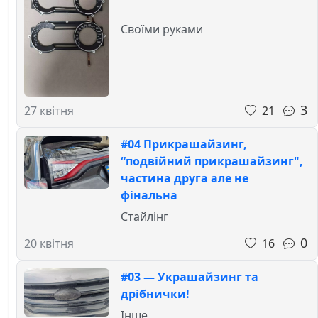
Своїми руками
3
21
27 квітня
#04 Прикрашайзинг,
“подвійний прикрашайзинг",
частина друга але не
фінальна
Стайлінг
0
16
20 квітня
#03 — Украшайзинг та
дрібнички!
Інше