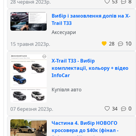
8
53
28 червня 2023р.
Вибір і замовлення допів на X-
Trail T33
Аксесуари
10
28
15 травня 2023р.
X-Trail T33 - Вибір
комплектації, кольору + відео
InfoCar
Купівля авто
0
34
07 березня 2023р.
Частина 4. Вибір НОВОГО
кросовера до $40к (фінал -