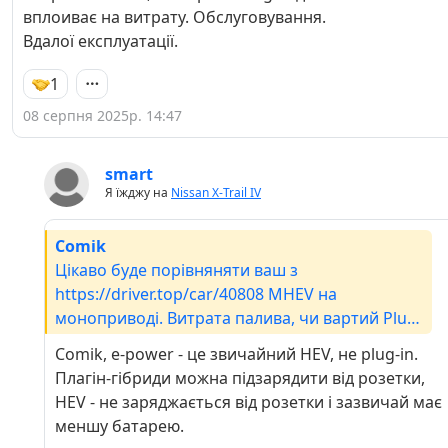
вплоиває на витрату. Обслуговування.
Вдалої експлуатації.
1
08 серпня 2025р. 14:47
smart
Я їжджу на
Nissan X-Trail IV
Comik
Цікаво буде порівняняти ваш з
https://driver.top/car/40808 MHEV на
моноприводі. Витрата палива, чи вартий Plug-
in доплати і як вплоиває на витрату.
Comik, е-power - це звичайний HEV, не plug-in.
Обслуговування. Вдалої експлуатації.
Плагін-гібриди можна підзарядити від розетки,
HEV - не заряджається від розетки і зазвичай має
меншу батарею.