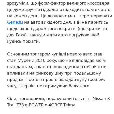
зрозуміли, що форм-фактор великого кросовера
це дуже зручно і ідеально підходить нам як авто
на кожен день. Це дозволяє мені перетворювати
Genesis
на авто вихідного дня, а їй не паритись
щодо якості дорожного покриття (що критично
для Foxy) і завжди мати авто під рукою щоб
кудись поїхати.
Основним тригером купівлі нового авто став
стан Мурени 2010 року, що не відповідав моїм
стандартам, а капіталовкладення в неї ніяк не
впливали на ринкову ціну при подальшому
продажі. Тобто я просто вкладав купу грошей,
часу, і нервів, не отримуючи бажаного.
Сіли, поговорили, порахували і ось він - Nissan X-
Trail T33 e-POWER e-4ORCE Tekna.