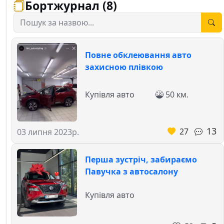
Бортжурнал (8)
Повне обклеювання авто
захисною плівкою
Купівля авто
50 км.
13
27
03 липня 2023р.
Перша зустріч, забираємо
Павучка з автосалону
Купівля авто