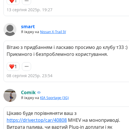
1
13 серпня 2025р. 19:27
smart
Я їжджу на
Nissan X-Trail IV
Вітаю з придбанням і ласкаво просимо до клубу т33 :)
Приємного і безпроблемного користування.
1
08 серпня 2025р. 23:54
Comik
Я їжджу на
KIA Sportage (3G)
Цікаво буде порівняняти ваш з
https://driver.top/car/40808
MHEV на моноприводі.
Витрата палива, чи вартий Plug-in доплати і як