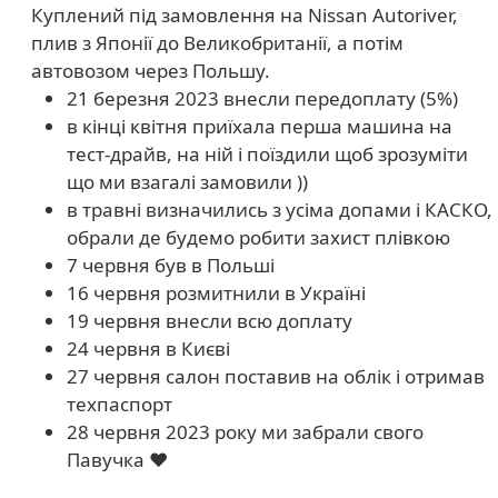
Куплений під замовлення на Nissan Autoriver,
плив з Японії до Великобританії, а потім
автовозом через Польшу.
21 березня 2023 внесли передоплату (5%)
в кінці квітня приїхала перша машина на
тест-драйв, на ній і поїздили щоб зрозуміти
що ми взагалі замовили ))
в травні визначились з усіма допами і КАСКО,
обрали де будемо робити захист плівкою
7 червня був в Польші
16 червня розмитнили в Україні
19 червня внесли всю доплату
24 червня в Києві
27 червня салон поставив на облік і отримав
техпаспорт
28 червня 2023 року ми забрали свого
Павучка ❤️