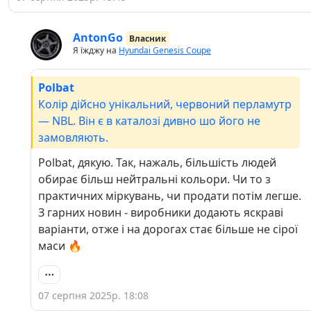
AntonGo
Власник
Я їжджу на
Hyundai Genesis Coupe
Polbat
Колір дійсно унікальний, червоний перламутр
— NBL. Він є в каталозі дивно шо його не
замовляють.
Polbat, дякую. Так, нажаль, більшість людей
обирає більш нейтральні кольори. Чи то з
практичних міркувань, чи продати потім легше.
З гарних новин - виробники додають яскраві
варіанти, отже і на дорогах стає більше не сірої
маси 🔥
07 серпня 2025р. 18:08