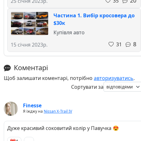
20
35
25 січня 2023р.
Частина 1. Вибір кросовера до
$30к
Купівля авто
8
31
15 січня 2023р.
Коментарі
Щоб залишати коментарі, потрібно
авторизуватись
.
Сортувати за
Finesse
Я їжджу на
Nissan X-Trail IV
Дуже красивий соковитий колір у Павучка 😍