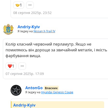
1
08 серпня 2025р. 23:52
Andriy-Kyiv
Я їжджу на
Nissan X-Trail IV
Колір класний червоний перламутр. Якщо не
помиляюсь він дороще за звичайний металік, і якість
фарбування вища.
1
07 серпня 2025р. 17:09
AntonGo
Власник
Я їжджу на
Hyundai Genesis Coupe
Andriy-Kyiv