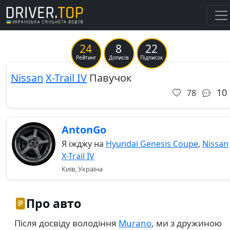
24
8
22
Previous
Ne
Рейтинг
Дописів
Підписок
Nissan
X-Trail IV
Павучок
10
78
AntonGo
Я їжджу на
Hyundai Genesis Coupe
,
Nissan
X-Trail IV
Київ, Україна
Про авто
Після досвіду володіння
Murano
, ми з дружиною