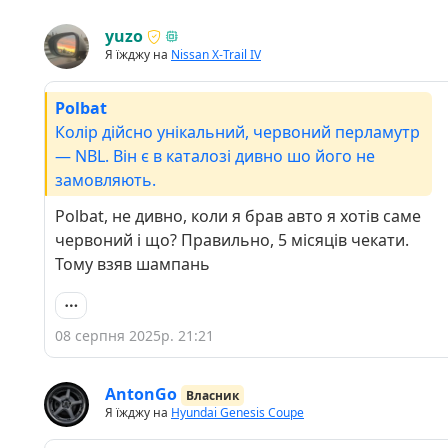
yuzo
Я їжджу на
Nissan X-Trail IV
Polbat
Колір дійсно унікальний, червоний перламутр
— NBL. Він є в каталозі дивно шо його не
замовляють.
Polbat, не дивно, коли я брав авто я хотів саме
червоний і що? Правильно, 5 місяців чекати.
Тому взяв шампань
08 серпня 2025р. 21:21
AntonGo
Власник
Я їжджу на
Hyundai Genesis Coupe