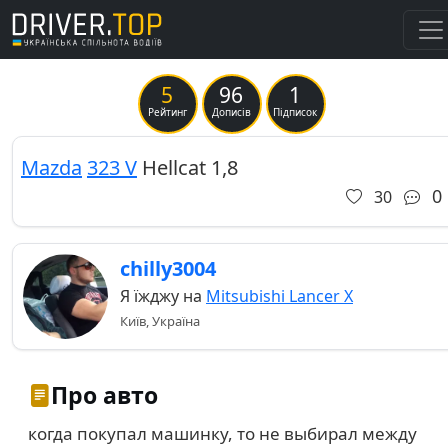
5
96
1
Previous
Ne
Рейтинг
Дописів
Підписок
Mazda
323 V
Hellcat 1,8
0
30
chilly3004
Я їжджу на
Mitsubishi Lancer X
Київ, Україна
Про авто
когда покупал машинку, то не выбирал между