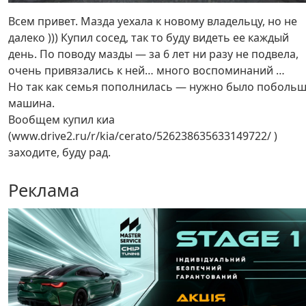
Всем привет. Мазда уехала к новому владельцу, но не
далеко ))) Купил сосед, так то буду видеть ее каждый
день. По поводу мазды — за 6 лет ни разу не подвела,
очень привязались к ней… много воспоминаний …
Но так как семья пополнилась — нужно было поболь
машина.
Вообщем купил киа
(www.drive2.ru/r/kia/cerato/526238635633149722/ )
заходите, буду рад.
Реклама