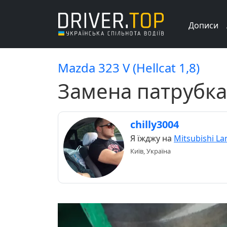
Дописи
Mazda 323 V (Hellcat 1,8)
Замена патрубка
chilly3004
Я їжджу на
Mitsubishi La
Київ, Україна