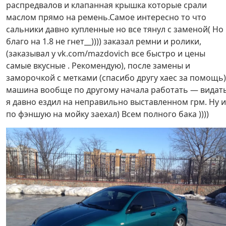
распредвалов и клапанная крышка которые срали
маслом прямо на ремень.Самое интересно то что
сальники давно купленные но все тянул с заменой( Но
благо на 1.8 не гнет__)))) заказал ремни и ролики,
(заказывал у vk.com/mazdovich все быстро и цены
самые вкусные . Рекомендую), после замены и
заморочкой с метками (спасибо другу xaec за помощь)
машина вообще по другому начала работать — видат
я давно ездил на неправильно выставленном грм. Ну и
по фэншую на мойку заехал) Всем полного бака ))))