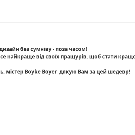
 дизайн без сумніву - поза часом!
 все найкраще від своїх пращурів, щоб стати кращо
ь, містер Boyke Boyer дякую Вам за цей шедевр!