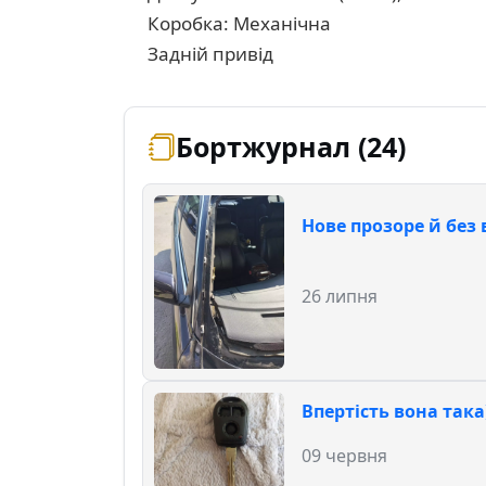
Коробка: Механічна
Задній привід
Бортжурнал (24)
Нове прозоре й без в
26 липня
Впертість вона така)
09 червня