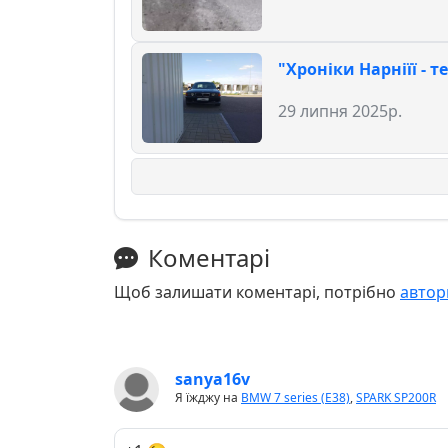
"Хроніки Нарніїї - 
29 липня 2025р.
Коментарі
Щоб залишати коментарі, потрібно
автор
sanya16v
Я їжджу на
BMW 7 series (E38)
,
SPARK SP200R