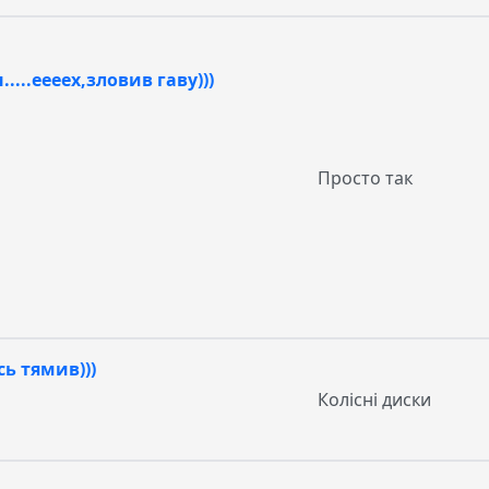
.....еееех,зловив гаву)))
Просто так
ь тямив)))
Колісні диски