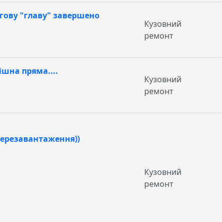
ргову "главу" завершено
Кузовний
ремонт
ішна пряма....
Кузовний
ремонт
 перезавантаження))
Кузовний
ремонт