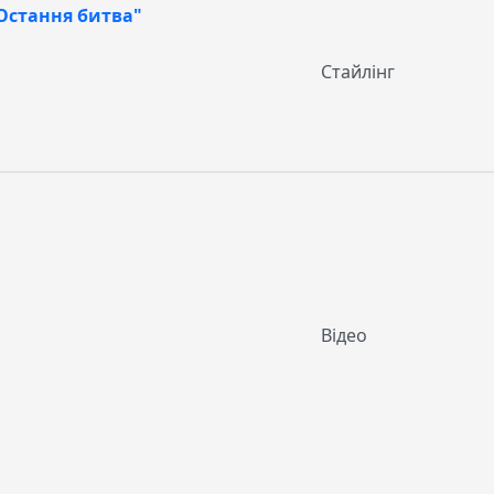
" Остання битва"
Стайлінг
Відео