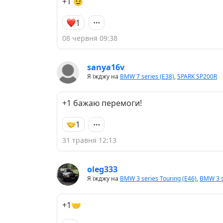
+1 😉
1
08 червня 09:38
sanya16v
Я їжджу на
BMW 7 series (E38)
,
SPARK SP200R
+1 бажаю перемоги!
1
31 травня 12:13
oleg333
Я їжджу на
BMW 3 series Touring (E46)
,
BMW 3 s
+1🤝