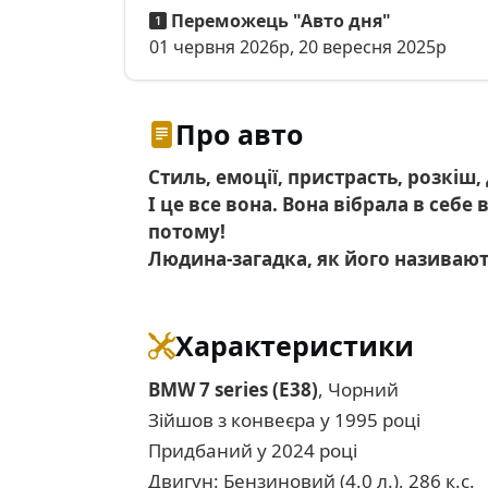
Переможець "Авто дня"
01 червня 2026р, 20 вересня 2025р
Про авто
Стиль, емоції, пристрасть, розкіш,
І це все вона. Вона вібрала в себе
потому!
Людина-загадка, як його називают
Характеристики
BMW 7 series (E38)
, Чорний
Зійшов з конвеєра у 1995 році
Придбаний у 2024 році
Двигун: Бензиновий (4.0 л.), 286 к.с.