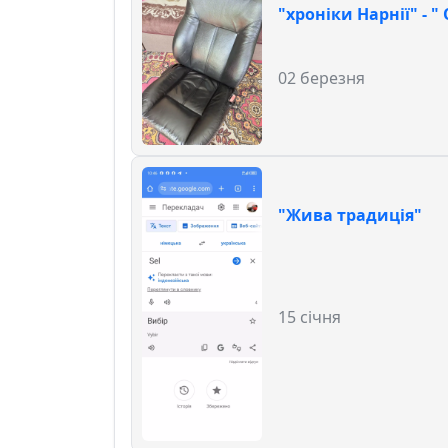
"хроніки Нарнії" - 
02 березня
"Жива традиція"
15 січня