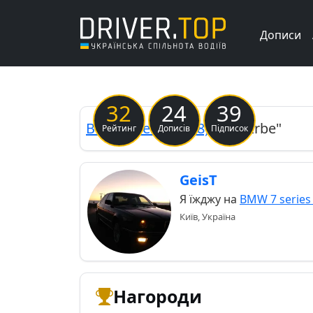
Дописи
Previous
32
24
39
BMW
7 series (E38)
"Das Erbe"
Рейтинг
Дописів
Підписок
GeisT
Я їжджу на
BMW 7 series 
Київ, Україна
Нагороди