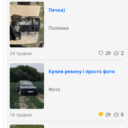
Печка)
Поломка
2
29
24 травня
Купив резину і просто фото
Фото
6
29
18 травня