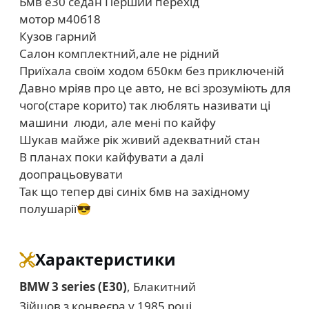
Бмв е30 седан Перший перехід
мотор м40б18
Кузов гарний
Салон комплектний,але не рідний
Приїхала своїм ходом 650км без приключеній
Давно мріяв про це авто, не всі зрозуміють для
чого(старе корито) так люблять називати ці
машини люди, але мені по кайфу
Шукав майже рік живий адекватний стан
В планах поки кайфувати а далі
доопрацьовувати
Так що тепер дві синіх бмв на західному
полушарії😎
Характеристики
BMW 3 series (E30)
, Блакитний
Зійшов з конвеєра у 1985 році