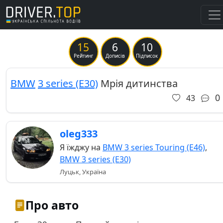
15
6
10
Previous
Ne
Рейтинг
Дописів
Підписок
BMW
3 series (E30)
Мрія дитинства
0
43
oleg333
Я їжджу на
BMW 3 series Touring (E46)
,
BMW 3 series (E30)
Луцьк, Україна
Про авто