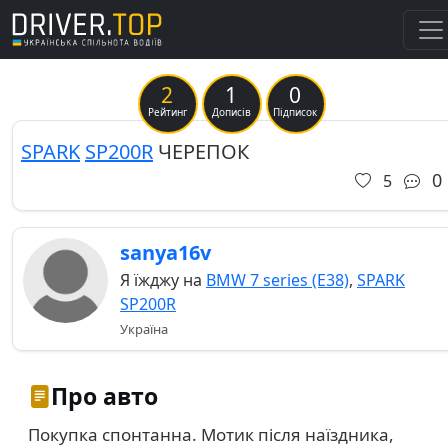
2
1
0
Рейтинг
Дописів
Підписок
SPARK
SP200R
ЧЕРЕПОК
0
5
sanya16v
Я їжджу на
BMW 7 series (E38)
,
SPARK
SP200R
Україна
Про авто
Покупка спонтанна. Мотик після наїздника,