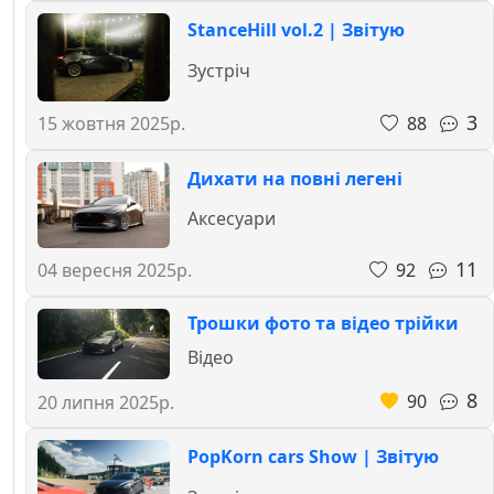
StanceHill vol.2 | Звітую
Зустріч
3
88
15 жовтня 2025р.
Дихати на повні легені
Аксесуари
11
92
04 вересня 2025р.
Трошки фото та відео трійки
Відео
8
90
20 липня 2025р.
PopKorn cars Show | Звітую