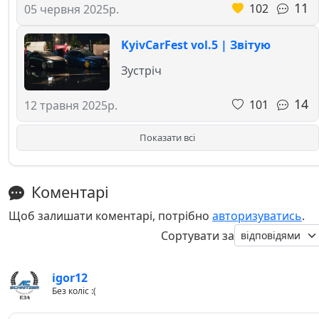
11
102
05 червня 2025р.
KyivCarFest vol.5 | Звітую
Зустріч
14
101
12 травня 2025р.
Показати всі
Коментарі
Щоб залишати коментарі, потрібно
авторизуватись
.
Сортувати за
igor12
Без коліс :(