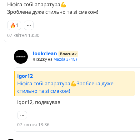
Ніфіга собі апаратура💪
Зроблена дуже стильно та зі смаком!
1
07 квітня 13:30
lookclean
Власник
Я їжджу на
Mazda 3 (4G)
igor12
Ніфіга собі апаратура💪Зроблена дуже
стильно та зі смаком!
igor12, подякував
07 квітня 13:36