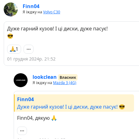
Finn04
Я їжджу на
Volvo C30
Дуже гарний кузов! І ці диски, дуже пасує!
😎
1
01 грудня 2024р. 21:52
lookclean
Власник
Я їжджу на
Mazda 3 (4G)
Finn04
Дуже гарний кузов! І ці диски, дуже пасує! 😎
Finn04, дякую 🙏