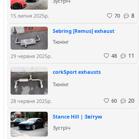
Зустріч
8
70
15 липня 2025р.
Sebring [Remus] exhaust
Тюнінг
11
48
29 червня 2025р.
corkSport exhausts
Тюнінг
20
60
28 червня 2025р.
Stance Hill | Звітую
Зустріч