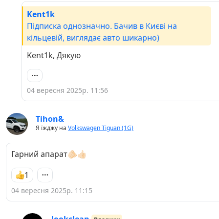
Kent1k
Підписка однозначно. Бачив в Києві на
кільцевій, виглядає авто шикарно)
Kent1k, Дякую
04 вересня 2025р. 11:56
Tihon&
Я їжджу на
Volkswagen Tiguan (1G)
Гарний апарат🫵🏻👍🏻
1
04 вересня 2025р. 11:15
lookclean