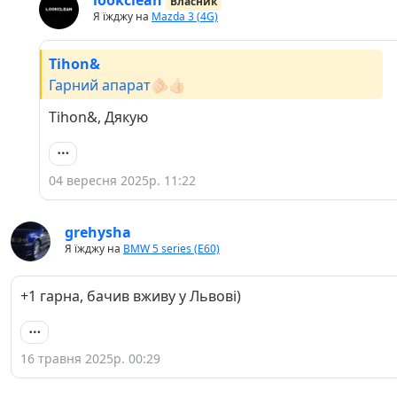
Власник
Я їжджу на
Mazda 3 (4G)
Tihon&
Гарний апарат🫵🏻👍🏻
Tihon&, Дякую
04 вересня 2025р. 11:22
grehysha
Я їжджу на
BMW 5 series (E60)
+1 гарна, бачив вживу у Львові)
16 травня 2025р. 00:29