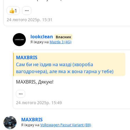
1
24 лютого 2025р. 15:31
lookclean
Власник
Я їжджу на
Mazda 3 (4G)
MAXBRIS
Сам би не їздив на мазді (хвороба
вагодрочера), але яка ж вона гарна у тебе)
MAXBRIS, Дякую!
24 лютого 2025р. 15:49
MAXBRIS
Я їжджу на
Volkswagen Passat Variant (B8)