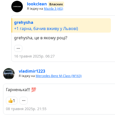
lookclean
Власник
Я їжджу на
Mazda 3 (4G)
grehysha
+1 гарна, бачив вживу у Львові)
grehysha, це в якому році?
16 травня 2025р. 06:27
vladimir1223
Я їжджу на
Mercedes-Benz M-Class (W163)
Гарненька!!! 💯
1
08 травня 2025р. 21:55