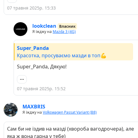
07 травня 2025р. 15:33
lookclean
Власник
Я їжджу на
Mazda 3 (4G)
Super_Panda
Красотка, просуваємо мазди в топ💪
Super_Panda, Дякую!
07 травня 2025р. 15:52
MAXBRIS
Я їжджу на
Volkswagen Passat Variant (B8)
Сам би не їздив на мазді (хвороба вагодрочера), але
яка ж вона гарна у тебе)