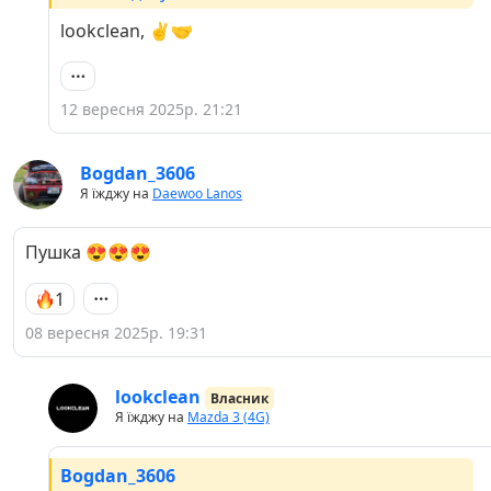
lookclean, ✌️🤝
12 вересня 2025р. 21:21
Bogdan_3606
Я їжджу на
Daewoo Lanos
Пушка 😍😍😍
1
08 вересня 2025р. 19:31
lookclean
Власник
Я їжджу на
Mazda 3 (4G)
Bogdan_3606