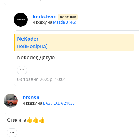
lookclean
Власник
Я їжджу на
Mazda 3 (4G)
NeKoder
неймовірна)
NeKoder, Дякую
08 травня 2025р. 10:01
brshsh
Я їжджу на
ВАЗ / LADA 21033
Стиляга👍👍👍