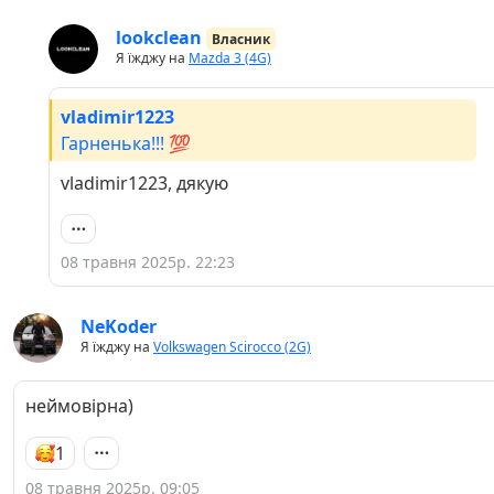
lookclean
Власник
Я їжджу на
Mazda 3 (4G)
vladimir1223
Гарненька!!! 💯
vladimir1223, дякую
08 травня 2025р. 22:23
NeKoder
Я їжджу на
Volkswagen Scirocco (2G)
неймовірна)
1
08 травня 2025р. 09:05