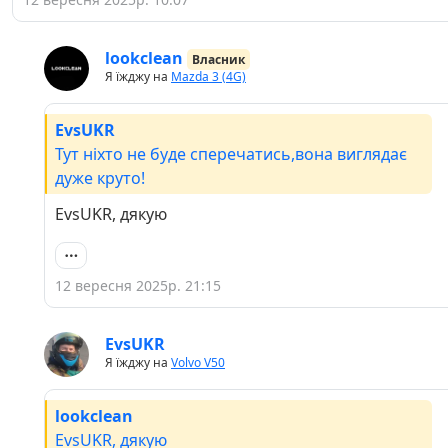
lookclean
Власник
Я їжджу на
Mazda 3 (4G)
EvsUKR
Тут ніхто не буде сперечатись,вона виглядає
дуже круто!
EvsUKR, дякую
12 вересня 2025р. 21:15
EvsUKR
Я їжджу на
Volvo V50
lookclean
EvsUKR, дякую