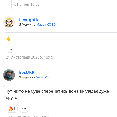
01 січня 10:55
Levognik
Я їжджу на
Mazda CX-30
👍
21 листопада 2025р. 18:19
EvsUKR
Я їжджу на
Volvo V50
Тут ніхто не буде сперечатись,вона виглядає дуже
круто!
1
12 вересня 2025р. 10:07