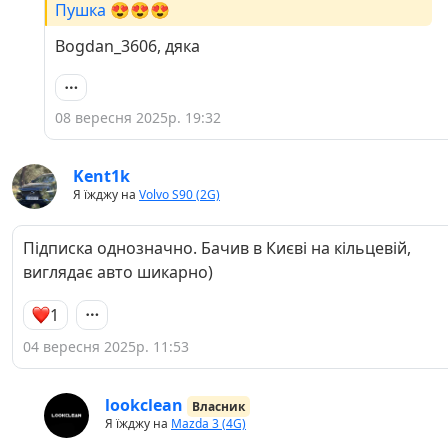
Пушка 😍😍😍
Bogdan_3606, дяка
08 вересня 2025р. 19:32
Kent1k
Я їжджу на
Volvo S90 (2G)
Підписка однозначно. Бачив в Києві на кільцевій,
виглядає авто шикарно)
1
04 вересня 2025р. 11:53
lookclean
Власник
Я їжджу на
Mazda 3 (4G)