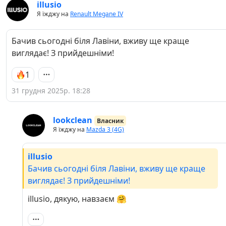
illusio
Я їжджу на
Renault Megane IV
Бачив сьогодні біля Лавіни, вживу ще краще
виглядає! З прийдешніми!
1
31 грудня 2025р. 18:28
lookclean
Власник
Я їжджу на
Mazda 3 (4G)
illusio
Бачив сьогодні біля Лавіни, вживу ще краще
виглядає! З прийдешніми!
illusio, дякую, навзаєм 🤗