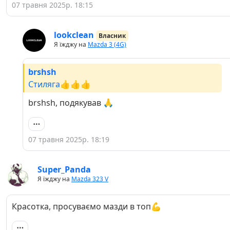
07 травня 2025р. 18:15
lookclean
Власник
Я їжджу на
Mazda 3 (4G)
brshsh
Стиляга👍👍👍
brshsh, подякував 🙏
07 травня 2025р. 18:19
Super_Panda
Я їжджу на
Mazda 323 V
Красотка, просуваємо мазди в топ💪