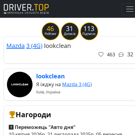
46
31
113
Previous
Ne
Рейтинг
Дописів
Підписок
Mazda
3 (4G)
lookclean
32
463
lookclean
Я їжджу на
Mazda 3 (4G)
Київ, Україна
Нагороди
Переможець "Авто дня"
10 квітня 2026р, 21 листопада 2025р, 05 вересня