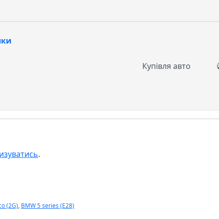
пки
Купівля авто
изуватись
.
co (2G)
,
BMW 5 series (E28)