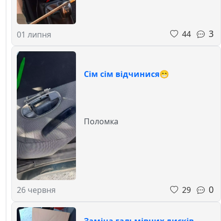
3
44
01 липня
Сім сім відчинися😁
Поломка
0
29
26 червня