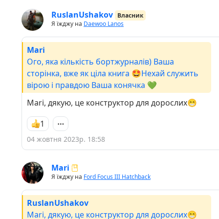
RuslanUshakov
Власник
Я їжджу на
Daewoo Lanos
Mari
Ого, яка кількість бортжурналів) Ваша
сторінка, вже як ціла книга 🤩Нехай служить
вірою і правдою Ваша конячка 💚
Mari, дякую, це конструктор для дорослих😁
1
04 жовтня 2023р. 18:58
Mari
Я їжджу на
Ford Focus III Hatchback
RuslanUshakov
Mari, дякую, це конструктор для дорослих😁