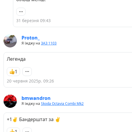
на межі.
31 березня 09:43
Proton_
Я їжджу на
ЗАЗ 1103
Легенда
1
20 червня 2025р. 09:26
bmwandron
Я їжджу на
Skoda Octavia Combi Mk2
+1✌️ Бандерштат за ✌️
1