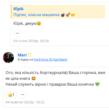
Юріk
Підпис, класна машинка 💣🚀🤝
Юріk, дякую😉
04 січня 2024р. 00:26
Mari
Я їжджу на
Ford Focus III Hatchback
Ого, яка кількість бортжурналів) Ваша сторінка, вже
як ціла книга 🤩
Нехай служить вірою і правдою Ваша конячка 💚
1
04 жовтня 2023р. 18:22