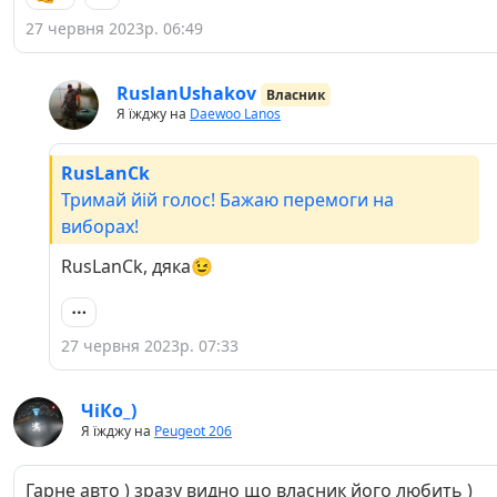
27 червня 2023р. 06:49
RuslanUshakov
Власник
Я їжджу на
Daewoo Lanos
RusLanCk
Тримай йій голос! Бажаю перемоги на
виборах!
RusLanCk, дяка😉
27 червня 2023р. 07:33
ЧіКо_)
Я їжджу на
Peugeot 206
Гарне авто ) зразу видно що власник його любить )