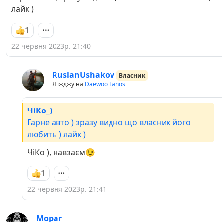
лайк )
1
22 червня 2023р. 21:40
RuslanUshakov
Власник
Я їжджу на
Daewoo Lanos
ЧіКо_)
Гарне авто ) зразу видно що власник його
любить ) лайк )
ЧіКо ), навзаєм😉
1
22 червня 2023р. 21:41
Mopar