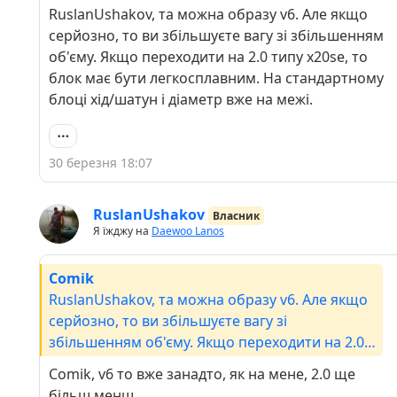
RuslanUshakov, та можна образу v6. Але якщо
серйозно, то ви збільшуєте вагу зі збільшенням
об'єму. Якщо переходити на 2.0 типу x20se, то
блок має бути легкосплавним. На стандартному
блоці хід/шатун і діаметр вже на межі.
30 березня 18:07
RuslanUshakov
Власник
Я їжджу на
Daewoo Lanos
Comik
RuslanUshakov, та можна образу v6. Але якщо
серйозно, то ви збільшуєте вагу зі
збільшенням об'єму. Якщо переходити на 2.0
типу x20se, то блок має бути легкосплавним.
Comik, v6 то вже занадто, як на мене, 2.0 ще
На стандартному блоці хід/шатун і діаметр вже
більш менш.