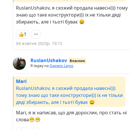
RuslanUshakov, я схожий продала навесні))) тому
знаю що таке конструктори))) їх не тільки дяді
збирають, але і тьоті буває 😄
1
04 жовтня 2023р. 19:15
RuslanUshakov
Власник
Я їжджу на
Daewoo Lanos
Mari
RuslanUshakov, я схожий продала навесні)))
тому знаю що таке конструктори))) їх не тільки
дяді збирають, але і тьоті буває 😄
Mari, я ж написав, що для дорослих, про стать ні
слова😁😁