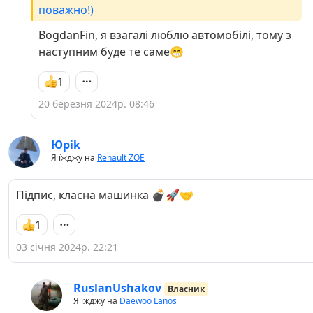
поважно!)
BogdanFin, я взагалі люблю автомобілі, тому з
наступним буде те саме😁
1
20 березня 2024р. 08:46
Юріk
Я їжджу на
Renault ZOE
Підпис, класна машинка 💣🚀🤝
1
03 січня 2024р. 22:21
RuslanUshakov
Власник
Я їжджу на
Daewoo Lanos