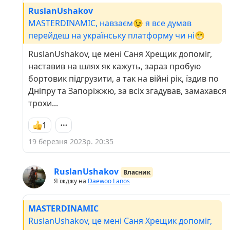
RuslanUshakov
MASTERDINAMIC, навзаєм😉 я все думав
перейдеш на українську платформу чи ні😁
RuslanUshakov, це мені Саня Хрещик допоміг,
наставив на шлях як кажуть, зараз пробую
бортовик підгрузити, а так на війні рік, їздив по
Дніпру та Запоріжжю, за всіх згадував, замахався
трохи...
1
19 березня 2023р. 20:35
RuslanUshakov
Власник
Я їжджу на
Daewoo Lanos
MASTERDINAMIC
RuslanUshakov, це мені Саня Хрещик допоміг,