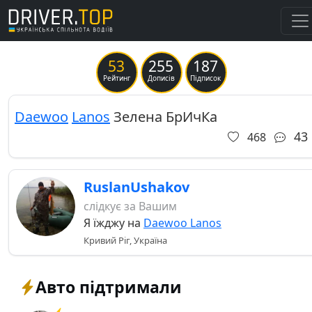
53
255
187
Previous
Ne
Рейтинг
Дописів
Підписок
Daewoo
Lanos
Зелена БрИчКа
43
468
RuslanUshakov
слідкує за Вашим
Я їжджу на
Daewoo Lanos
Кривий Ріг, Україна
Авто підтримали