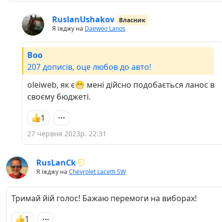
RuslanUshakov
Власник
Я їжджу на
Daewoo Lanos
Boo
207 дописів, оце любов до авто!
oleiweb, як є😁 мені дійсно подобається ланос в
своєму бюджеті.
1
27 червня 2023р. 22:31
RusLanCk
Я їжджу на
Chevrolet Lacetti SW
Тримай йій голос! Бажаю перемоги на виборах!
1