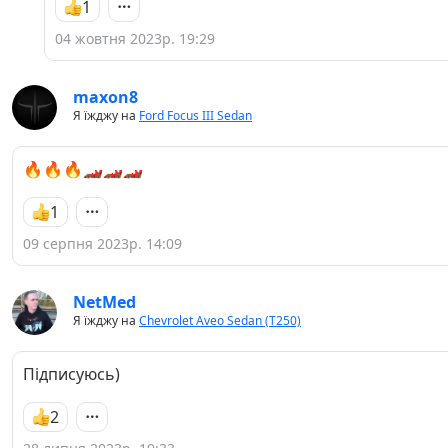
1
04 жовтня 2023р. 19:29
maxon8
Я їжджу на
Ford Focus III Sedan
🔥🔥🔥🏎🏎🏎
1
09 серпня 2023р. 14:09
NetMed
Я їжджу на
Chevrolet Aveo Sedan (T250)
Підписуюсь)
2