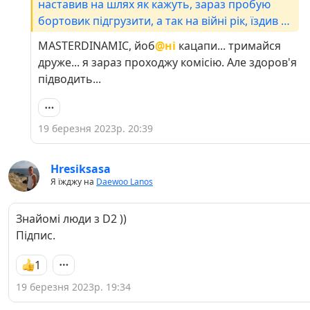
наставив на шлях як кажуть, зараз пробую
бортовик підгрузити, а так на війні рік, їздив по
Дніпру та Запоріжжю, за всіх згадував,
MASTERDINAMIC, йоб
@ні
кацапи... тримайся
замахався трохи...
друже... я зараз проходжу комісію. Але здоров'я
підводить...
19 березня 2023р. 20:39
Hresiksasa
Я їжджу на
Daewoo Lanos
Знайомі люди з D2 ))
Підпис.
1
19 березня 2023р. 19:34