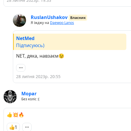
28 липня 2023р. 19:33
RuslanUshakov
Власник
Я їжджу на
Daewoo Lanos
NetMed
Підписуюсь)
NET, дяка, навзаєм😉
28 липня 2023р. 20:55
Mopar
Без коліс :(
👍💥🔥
1