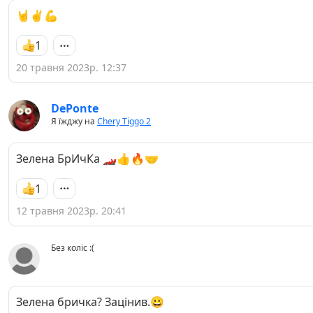
🤘✌️💪
1
20 травня 2023р. 12:37
DePonte
Я їжджу на
Chery Tiggo 2
Зелена БрИчКа 🏎️👍🔥🤝
1
12 травня 2023р. 20:41
Без коліс :(
Зелена бричка? Зацінив.😀