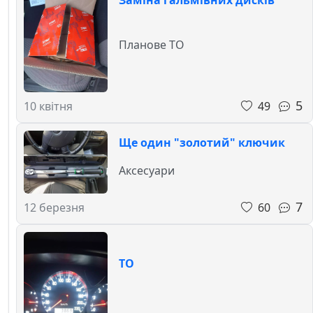
Заміна гальмівних дисків
Планове ТО
5
49
10 квітня
Ще один "золотий" ключик
Аксесуари
7
60
12 березня
ТО