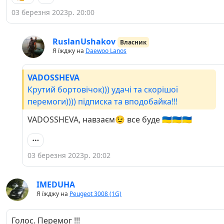
03 березня 2023р. 20:00
RuslanUshakov
Власник
Я їжджу на
Daewoo Lanos
VADOSSHEVA
Крутий бортовічок))) удачі та скорішої
перемоги)))) підписка та вподобайка!!!
VADOSSHEVA, навзаєм😉 все буде 🇺🇦🇺🇦🇺🇦
03 березня 2023р. 20:02
IMEDUHA
Я їжджу на
Peugeot 3008 (1G)
Голос. Перемог !!!