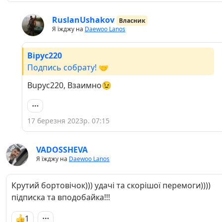
RuslanUshakov
Власник
Я їжджу на
Daewoo Lanos
Bipyc220
Подпись собрату! 🤝
Bupyc220, Взаимно😉
17 березня 2023р. 07:15
VADOSSHEVA
Я їжджу на
Daewoo Lanos
Крутий бортовічок))) удачі та скорішої перемоги))))
підписка та вподобайка!!!
1