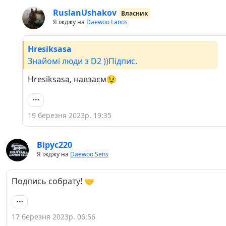
RuslanUshakov
Власник
Я їжджу на
Daewoo Lanos
Hresiksasa
Знайомі люди з D2 ))Підпис.
Hresiksasa, навзаєм😉
19 березня 2023р. 19:35
Bipyc220
Я їжджу на
Daewoo Sens
Подпись собрату! 🤝
17 березня 2023р. 06:56