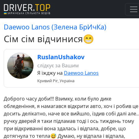
Daewoo Lanos (Зелена БрИчКа)
Сім сім відчинися😁
RuslanUshakov
слідкує за Вашим
Я їжджу на
Daewoo Lanos
Кривий Ріг, Україна
Доброго часу доби!!! Взимку, коли було дике
обледеніння, я намагався відкрити авто, хоч і робив це
досить делікатно, наче все вийшло, їздив собі далі але..
ручку дверей я таки підламав тоді і ось тиждень тому
при відкриванні вона здалась і відпала, добре, що
дотягнула то тепла😅 Думаю, ну відпала і відпала,