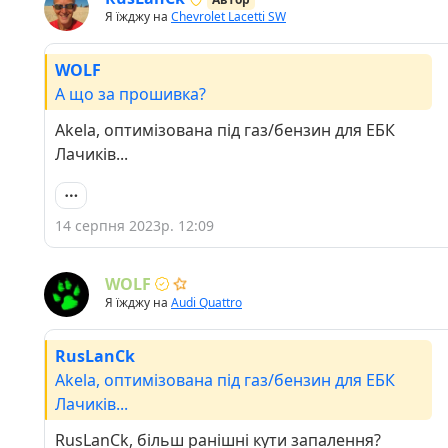
Я їжджу на
Chevrolet Lacetti SW
WOLF
А що за прошивка?
Akela, оптимізована під газ/бензин для ЕБК
Лачиків...
14 серпня 2023р. 12:09
WOLF
Я їжджу на
Audi Quattro
RusLanCk
Akela, оптимізована під газ/бензин для ЕБК
Лачиків...
RusLanCk, більш ранішні кути запалення?