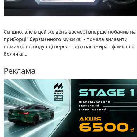
Смішно, але в цей же день ввечері вперше побачив на
приборці "бєрємєнного мужика" - почала вилазити
помилка по подушці переднього пасажира - фамільна
болячка...
Реклама