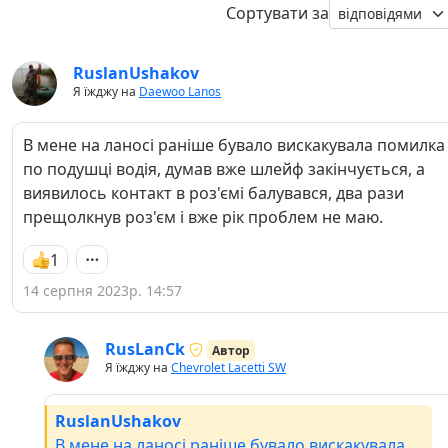
Сортувати за
RuslanUshakov
Я їжджу на
Daewoo Lanos
В мене на ланосі раніше бувало вискакувала помилка
по подушці водія, думав вже шлейф закінчується, а
виявилось контакт в роз'ємі балувався, два рази
прещолкнув роз'єм і вже рік проблем не маю.
1
14 серпня 2023р. 14:57
RusLanCk
Автор
Я їжджу на
Chevrolet Lacetti SW
RuslanUshakov
В мене на ланосі раніше бувало вискакувала