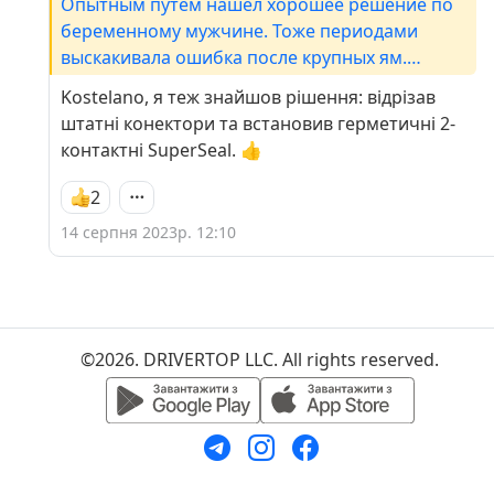
Опытным путем нашел хорошее решение по
беременному мужчине. Тоже периодами
выскакивала ошибка после крупных ям.
Разобрал, обработал средством для контактов
Kostelano, я теж знайшов рішення: відрізав
и СТЯНУЛ обычной стяжкой, чтобы хода у
штатні конектори та встановив герметичні 2-
разъема папа/мама не было вообще. С тех
контактні SuperSeal. 👍
пор ни разу не появлялась ошибка.
2
14 серпня 2023р. 12:10
©2026. DRIVERTOP LLC. All rights reserved.