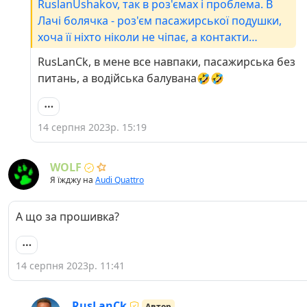
RuslanUshakov, так в роз'ємах і проблема. В
Лачі болячка - роз'єм пасажирської подушки,
хоча її ніхто ніколи не чіпає, а контакти
роз'ємів позолочені.А от з водійською
RusLanCk, в мене все навпаки, пасажирська без
проблем ще ні разу не було, хоча улітка вже
питань, а водійська балувана🤣🤣
знімалася 100500 разів...ДивА...
14 серпня 2023р. 15:19
WOLF
Я їжджу на
Audi Quattro
А що за прошивка?
14 серпня 2023р. 11:41
RusLanCk
Автор