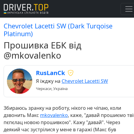
Chevrolet Lacetti SW (Dark Turqoise
Platinum)
Прошивка ЕБК від
@mkovalenko
RusLanCk
Я їжджу на
Chevrolet Lacetti SW
Черкаси, Україна
Збираюсь зранку на роботу, нікого не чіпаю, коли
дзвонить Макс
mkovalenko
, каже, "давай прошиємо тві
пєпєлац новою прошивкою". Кажу "давай". Через
деякий час зустрілися у мене в гаражі (Макс був