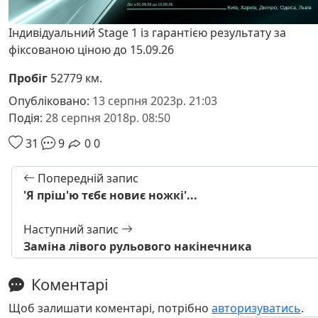
Індивідуальний Stage 1 із гарантією результату за
фіксованою ціною до 15.09.26
Пробіг
52779 км.
Опубліковано:
13 серпня 2023р. 21:03
Подія:
28 серпня 2018р. 08:50
31
9
0
0
Попередній запис
'Я пріш'ю тєбє новиє ножкі'...
Наступний запис
Заміна лівого рульового накінечника
Коментарі
Щоб залишати коментарі, потрібно
авторизуватись
.