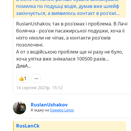
помилка по подушці водія, думав вже шлейф
закінчується, а виявилось контакт в роз'ємі
балувався, два рази прещолкнув роз'єм і вже
RuslanUshakov, так в роз'ємах і проблема. В Лачі
рік проблем не маю.
болячка - роз'єм пасажирської подушки, хоча її
ніхто ніколи не чіпає, а контакти роз'ємів
позолочені.
А от з водійською проблем ще ні разу не було,
хоча улітка вже знімалася 100500 разів...
ДивА...
1
14 серпня 2023р. 15:12
RuslanUshakov
Я їжджу на
Daewoo Lanos
RusLanCk