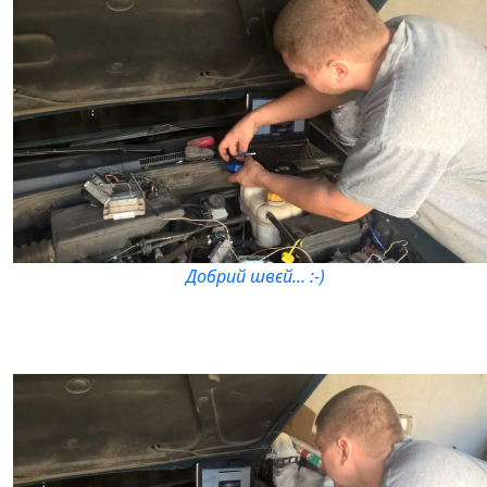
Добрий швєй... :-)