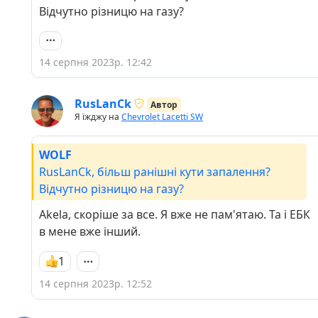
Відчутно різницю на газу?
14 серпня 2023р. 12:42
RusLanCk
Автор
Я їжджу на
Chevrolet Lacetti SW
WOLF
RusLanCk, більш ранішні кути запалення?
Відчутно різницю на газу?
Akela, скоріше за все. Я вже не пам'ятаю. Та і ЕБК
в мене вже інший.
1
14 серпня 2023р. 12:52