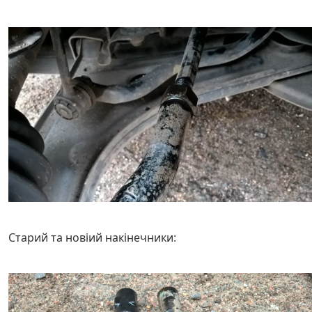
Старий та новіий накінечники: