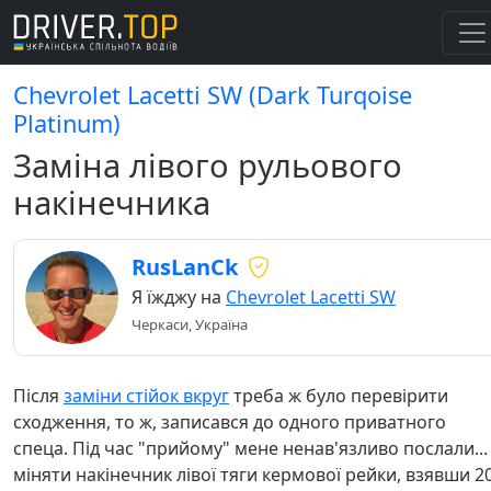
Chevrolet Lacetti SW (Dark Turqoise
Platinum)
Заміна лівого рульового
накінечника
RusLanCk
Я їжджу на
Chevrolet Lacetti SW
Черкаси, Україна
Після
заміни стійок вкруг
треба ж було перевірити
сходження, то ж, записався до одного приватного
спеца. Під час "прийому" мене ненав'язливо послали...
міняти накінечник лівої тяги кермової рейки, взявши 2