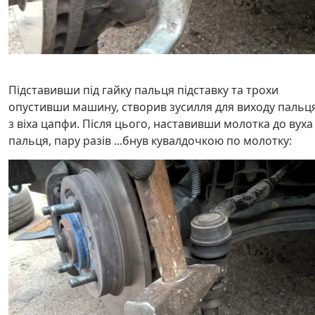
Підставивши під гайку пальця підставку та трохи
опустивши машину, створив зусилля для виходу пальц
з віха цапфи. Після цього, наставивши молотка до вуха
пальця, пару разів ...бнув кувалдочкою по молотку: