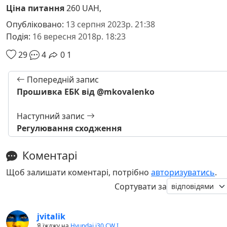
Ціна питання
260 UAH,
Опубліковано:
13 серпня 2023р. 21:38
Подія:
16 вересня 2018р. 18:23
29
4
0
1
Попередній запис
Прошивка ЕБК від @mkovalenko
Наступний запис
Регулювання сходження
Коментарі
Щоб залишати коментарі, потрібно
авторизуватись
.
Сортувати за
jvitalik
Я їжджу на
Hyundai i30 CW I