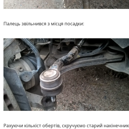
Палець звільнився з місця посадки:
Рахуючи кількіст обертів, скручуємо старий накінечник