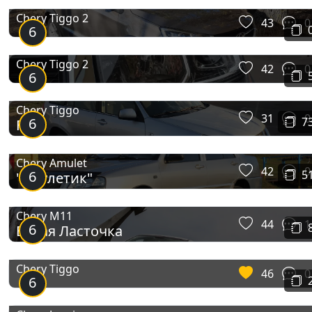
Chery Tiggo 2
43
0
6
Chery Tiggo 2
42
0
6
Chery Tiggo
31
0
6
7
FL
Chery Amulet
42
0
6
5
"Амулетик"
Chery M11
44
1
6
Белая Ласточка
Chery Tiggo
46
0
6