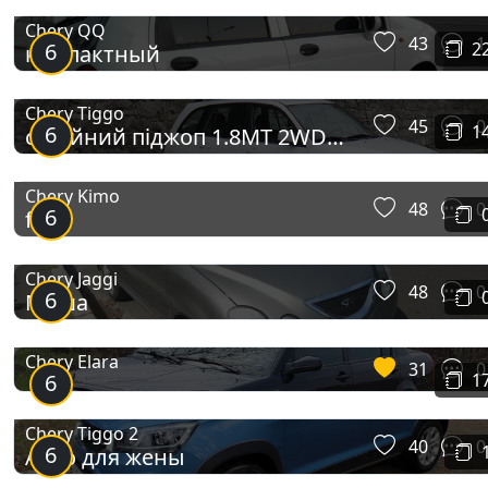
Chery QQ
43
1
6
2
компактный
Chery Tiggo
45
0
6
1
сімейний піджоп 1.8MT 2WD
LPG
Chery Kimo
48
0
6
f
Chery Jaggi
48
0
6
Маша
Chery Elara
31
0
6
1
Chery Tiggo 2
40
0
6
Авто для жены