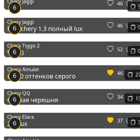
Chery Jaggi
46
0
6
Chery Jaggi
46
0
6
RED chery 1.3 полный lux
Chery Tiggo 2
52
0
6
Чірік)
Chery Amulet
46
0
6
2
☢ 50 оттенков серого
Chery QQ
34
1
6
1
Спелая черешня
Chery Elara
37
1
6
2.0 Lux