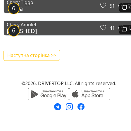
Chery Tiggo
51
0
6
Тигра
Chery Amulet
41
1
6
[CRASHED]
Наступна сторінка >>
©2026. DRIVERTOP LLC. All rights reserved.