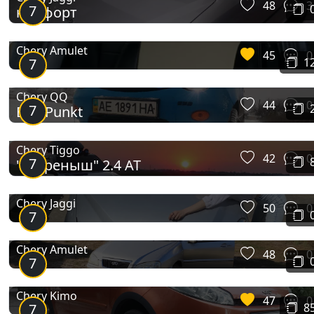
48
3
7
комфорт
Chery Amulet
45
0
7
1
Chery QQ
44
0
7
BlauPunkt
Chery Tiggo
42
0
7
"Тигреныш" 2.4 AT
Chery Jaggi
50
0
7
Chery Amulet
48
0
7
Chery Kimo
47
0
7
8