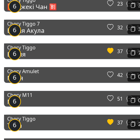
Chery Tiggo
23
0
6
🈵 Джекі Чан 🈹
Chery Tiggo 7
32
0
6
Белая Акула
Chery Tiggo
37
0
6
Балия
Chery Amulet
42
1
6
Муля
Chery M11
51
0
6
M11
Chery Tiggo
37
0
6
Tigra