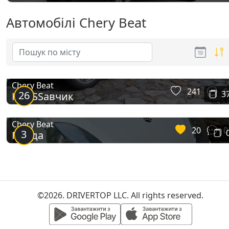
Автомобілі Chery Beat
Chery Beat
241
6
26
3
KROSSавчик
Chery Beat
20
0
3
Панда
©2026. DRIVERTOP LLC. All rights reserved.