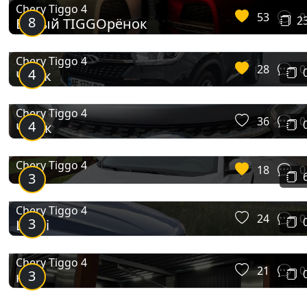
Chery Tiggo 4
53
0
8
2
Белый TIGGOрёнок
Chery Tiggo 4
28
0
4
Чєрік
Chery Tiggo 4
36
0
4
Черік
Chery Tiggo 4
18
0
3
Chery Tiggo 4
24
0
3
Шері
Chery Tiggo 4
21
0
3
кап