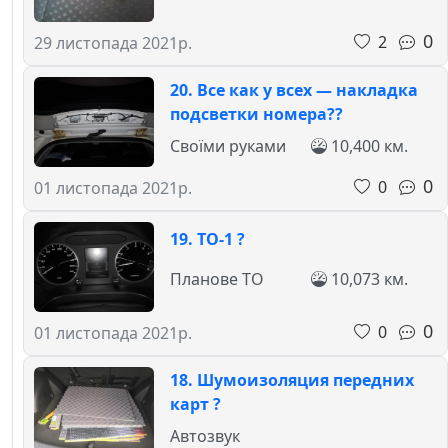
0
2
29 листопада 2021р.
20. Все как у всех — накладка
подсветки номера??
Своїми руками
10,400 км.
0
0
01 листопада 2021р.
19. ТО-1 ?
Планове ТО
10,073 км.
0
0
01 листопада 2021р.
18. Шумоизоляция передних
карт ?
Автозвук