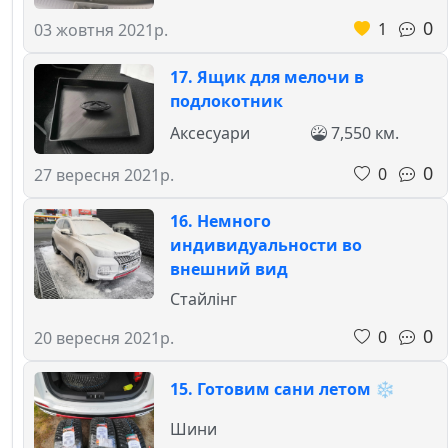
0
1
03 жовтня 2021р.
17. Ящик для мелочи в
подлокотник
Аксесуари
7,550 км.
0
0
27 вересня 2021р.
16. Немного
индивидуальности во
внешний вид
Стайлінг
0
0
20 вересня 2021р.
15. Готовим сани летом ❄
Шини