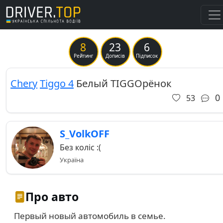
8
23
6
Previous
Ne
Рейтинг
Дописів
Підписок
Chery
Tiggo 4
Белый TIGGOрёнок
0
53
S_VolkOFF
Без коліс :(
Україна
Про авто
Первый новый автомобиль в семье.