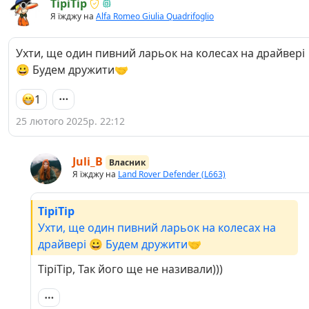
TipiTip
Я їжджу на
Alfa Romeo Giulia Quadrifoglio
Ухти, ще один пивний ларьок на колесах на драйвері
😀 Будем дружити🤝
1
25 лютого 2025р. 22:12
Juli_B
Власник
Я їжджу на
Land Rover Defender (L663)
TipiTip
Ухти, ще один пивний ларьок на колесах на
драйвері 😀 Будем дружити🤝
TipiTip, Так його ще не називали)))