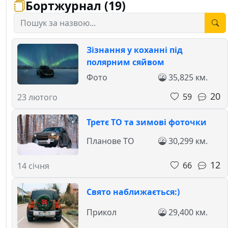
Бортжурнал (19)
Зізнання у коханні під
полярним сяйвом
Фото
35,825 км.
20
59
23 лютого
Третє ТО та зимові фоточки
Планове ТО
30,299 км.
12
66
14 січня
Свято наближається:)
Прикол
29,400 км.