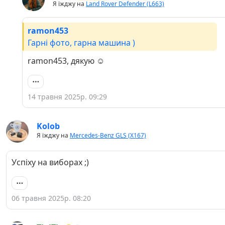
Я їжджу на
Land Rover Defender (L663)
ramon453
Гарні фото, гарна машина )
ramon453, дякую ☺️
14 травня 2025р. 09:29
Kolob
Я їжджу на
Mercedes-Benz GLS (X167)
Успіху на виборах ;)
06 травня 2025р. 08:20