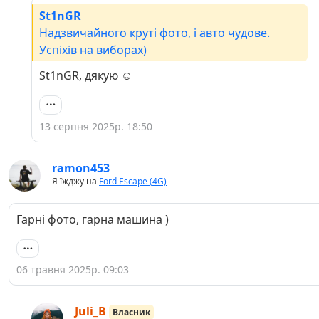
St1nGR
Надзвичайного круті фото, і авто чудове.
Успіхів на виборах)
St1nGR, дякую ☺️
13 серпня 2025р. 18:50
ramon453
Я їжджу на
Ford Escape (4G)
Гарні фото, гарна машина )
06 травня 2025р. 09:03
Juli_B
Власник