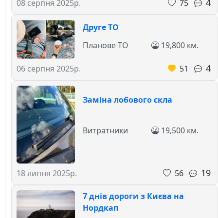
4
75
08 серпня 2025р.
Друге ТО
Планове ТО
19,800 км.
4
51
06 серпня 2025р.
Заміна лобового скла
Витратники
19,500 км.
19
56
18 липня 2025р.
7 днів дороги з Києва на
Нордкап