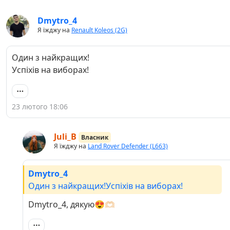
Dmytro_4
Я їжджу на
Renault Koleos (2G)
Один з найкращих!
Успіхів на виборах!
23 лютого 18:06
Juli_B
Власник
Я їжджу на
Land Rover Defender (L663)
Dmytro_4
Один з найкращих!Успіхів на виборах!
Dmytro_4, дякую😍🫶🏻