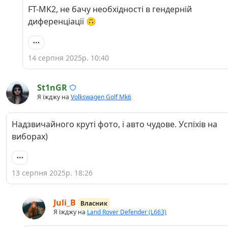
FT-MK2, не бачу необхідності в гендерній
диференціації 🙃
14 серпня 2025р. 10:40
St1nGR
Я їжджу на
Volkswagen Golf Mk6
Надзвичайного круті фото, і авто чудове. Успіхів на
виборах)
13 серпня 2025р. 18:26
Juli_B
Власник
Я їжджу на
Land Rover Defender (L663)