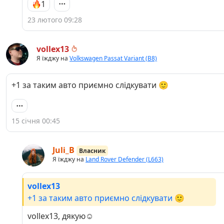
1
23 лютого 09:28
vollex13
Я їжджу на
Volkswagen Passat Variant (B8)
+1 за таким авто приємно слідкувати 🙂
15 січня 00:45
Juli_B
Власник
Я їжджу на
Land Rover Defender (L663)
vollex13
+1 за таким авто приємно слідкувати 🙂
vollex13, дякую☺️