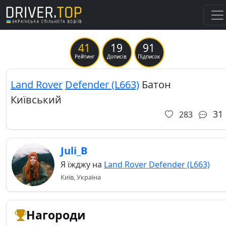
41
19
91
Previous
Ne
Рейтинг
Дописів
Підписок
Land Rover
Defender (L663)
Батон
Київський
31
283
Juli_B
Я їжджу на
Land Rover Defender (L663)
Київ, Україна
Нагороди