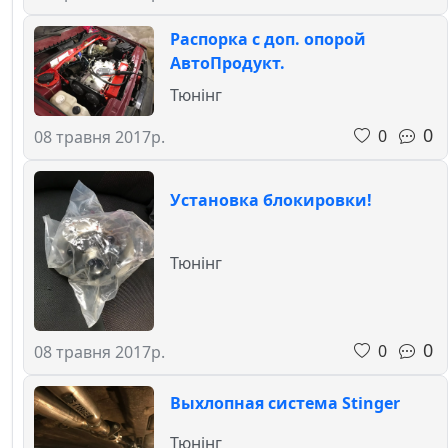
Распорка с доп. опорой
АвтоПродукт.
Тюнінг
0
0
08 травня 2017р.
Установка блокировки!
Тюнінг
0
0
08 травня 2017р.
Выхлопная система Stinger
Тюнінг