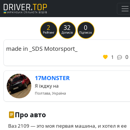
2
32
0
Previous
Ne
Рейтинг
Дописів
Підписок
made in _SDS Motorsport_
0
1
17MONSTER
Я їжджу на
Полтава, Україна
Про авто
Ваз 2109 — это моя первая машина, и хотел я ее