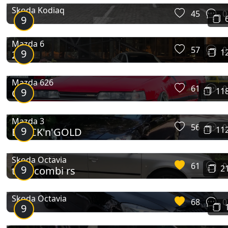
Skoda Kodiaq
45
0
9
Mazda 6
57
0
9
1
2.5
Mazda 626
61
0
9
11
GT
Mazda 3
56
0
9
11
BLACK'n'GOLD
Skoda Octavia
61
0
9
2
tour combi rs
Skoda Octavia
68
0
9