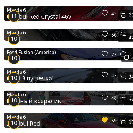
Mazda 6
42
0
11
2
GL Soul Red Crystal 46V
Mazda 6
56
0
10
4
Ford Fusion (America)
27
0
10
Mazda 6
47
0
10
3
GG 2.3 пушечка!
Mazda 6
48
0
10
5
Красный ксералик
Mazda 6
59
1
10
9
2.5 Soul Red