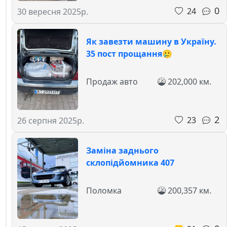
0
24
30 вересня 2025р.
Як завезти машину в Україну.
35 пост прощання🥲
Продаж авто
202,000 км.
2
23
26 серпня 2025р.
Заміна заднього
склопідйомника 407
Поломка
200,357 км.