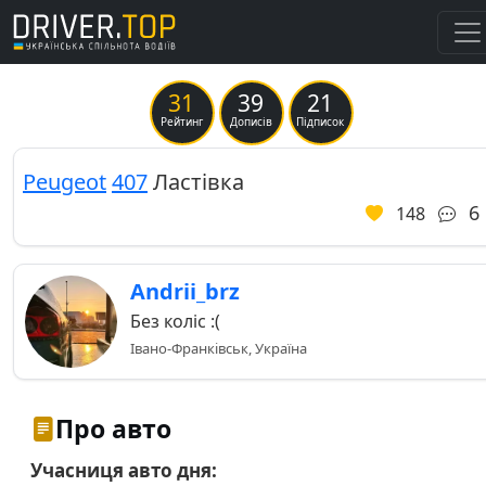
31
39
21
Previous
Ne
Рейтинг
Дописів
Підписок
Peugeot
407
Ластівка
6
148
Andrii_brz
Без коліс :(
Івано-Франківськ, Україна
Про авто
Учасниця авто дня: