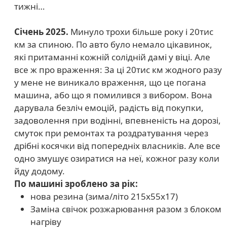
тижні…
Січень 2025.
Минуло трохи більше року і 20тис
км за спиною. По авто було немало цікавинок,
які притаманні кожній солідній дамі у віці. Але
все ж про враження: За ці 20тис км жодного разу
у мене не виникало враження, що це погана
машина, або що я помилився з вибором. Вона
дарувала безліч емоцій, радість від покупки,
задоволення при водінні, впевненість на дорозі,
смуток при ремонтах та роздратування через
дрібні косячки від попередніх власників. Але все
одно змушує озиратися на неї, кожног разу коли
йду додому.
По машині зроблено за рік:
нова резина (зима/літо 215х55х17)
Заміна свічок розжарювання разом з блоком
нагріву