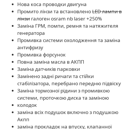
Нова коса проводки двигуна
Промито лінзи та встановлено
LED лампи в
лінзи
галоген osram nb laser +250%
Заміна ГРМ, помпи, ремня та натяжителя
генератора
Промивка системи охолодження та заміна
антифризу
Промивка форсунок
Повна заміна масла в АКПП
Заміна датчиків парковки
Замінено задні ричаги та стійки
стабілізатора, перебрано передню підвіску
Заміна тормозної рідини з промивкою
системи, проточкою диска та заміною
колодок
заміна всіх подушок включно з подушкою
Акпп
заміна прокладок на впуску, клапанної