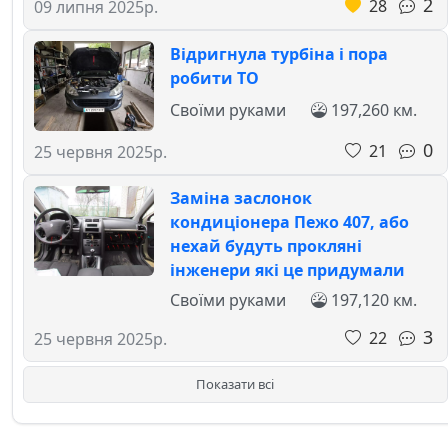
2
28
09 липня 2025р.
Відригнула турбіна і пора
робити ТО
Своїми руками
197,260 км.
0
21
25 червня 2025р.
Заміна заслонок
кондиціонера Пежо 407, або
нехай будуть прокляні
інженери які це придумали
Своїми руками
197,120 км.
3
22
25 червня 2025р.
Показати всі