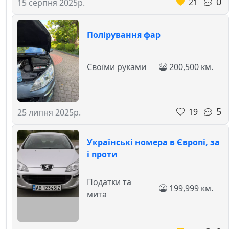
0
21
15 серпня 2025р.
Полірування фар
Своїми руками
200,500 км.
5
19
25 липня 2025р.
Українські номера в Європі, за
і проти
Податки та
199,999 км.
мита