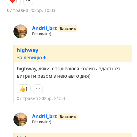
1
07 травня 2025р. 10:03
Andrii_brz
Власник
Без коліс :(
highway
За левицю +
highway, дяки, сподіваюся колись вдасться
виграти разом з нею авто дня)
1
07 травня 2025р. 21:54
Andrii_brz
Власник
Без коліс :(