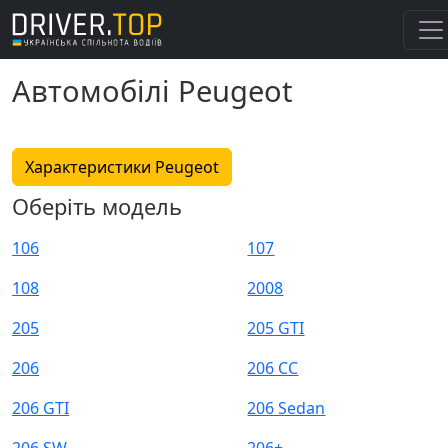
Автомобілі Peugeot
Характеристики Peugeot
Оберіть модель
106
107
108
2008
205
205 GTI
206
206 CC
206 GTI
206 Sedan