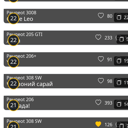
Peugeot 3008
80
6
22
2
Gtline Leo
Peugeot 205 GTI
233
5
22
Лёва
Peugeot 206+
91
0
22
1
Yuli
Peugeot 308 SW
98
1
22
1
Червоний сарай
Peugeot 206
393
0
21
1
Помада!
Peugeot 308 SW
126
0
21
пжк