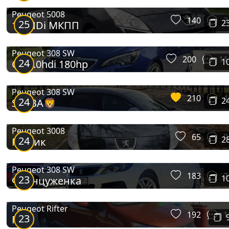
Peugeot 5008
140
3
25
2
1.6 HDi МКПП
Peugeot 308 SW
200
11
24
1
GT 2.0hdi 180hp
Peugeot 308 SW
210
4
24
2
SIMBA🦁
Peugeot 3008
65
0
24
2
Пижик
Peugeot 308 SW
183
2
23
1
Француженка
Peugeot Rifter
192
1
23
Пиж