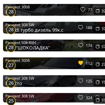
Peugeot 3008
77
0
28
3
Пиж
Peugeot 308 SW
188
0
28
3
1,6Hdi турбо дизель 99к.с
Peugeot 508 RXH
174
7
28
5
RXH "ШОКОЛАДКА"
Peugeot 3008
112
2
27
2
Лев
Peugeot 308 SW
125
1
26
1
Просто
Peugeot 308 SW
324
2
25
5