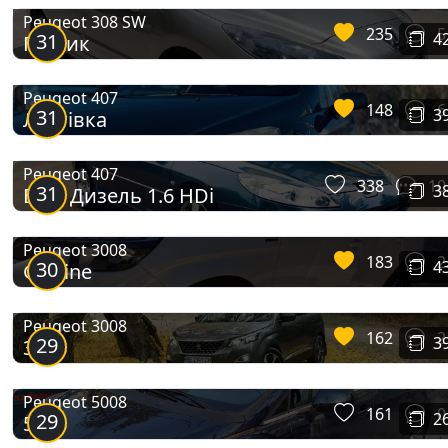
Partner Crossway
Peugeot 308 SW
235
5
31
4
Пижик
Peugeot 407
148
6
31
3
Ластівка
Peugeot 407
338
10
31
3
Він - Дизель 1.6 HDi
Peugeot 3008
183
2
30
4
GT Line
Peugeot 3008
162
2
29
3
3008
Peugeot 5008
161
0
29
2
5008