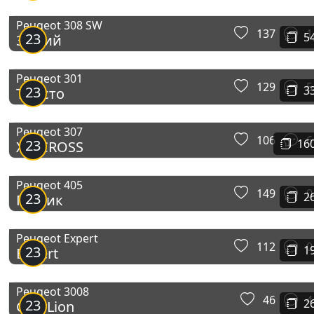
Peugeot 308 SW
137
1
23
5
308-ий
Peugeot 301
129
5
23
3
Турісто
Peugeot 307
106
6
23
16
XSi CROSS
Peugeot 405
149
0
23
2
Пижик
Peugeot Expert
112
0
23
1
Expert
Peugeot 3008
46
4
23
2
GreyLion