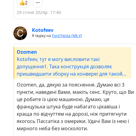
2
29 січня 2024р. 17:40
Kotofeev
Я їжджу на
Ford Fiesta (Mk V)
Ozomen
Kotofeev, тут я могу висловити такі
допущення1. Така конструкція дозволяє
пришвидшити зборку на конвереї для такой
технічно складной машини.2. Рама і резинові
Ozomen, да, дякую за пояснення. Думаю всі 3
сайлентблоки при кріпленю до кузова
пункти, наведені Вами, мають сенс. Круто, що Ви
передають меньше вібрацій. А ця машина на
це робите із цією машиною. Думаю, ця
той час була бізнес класу. Того в парі з
французька штука буде набагато цікавіша і
великими ходами ричагів і гідро підвіской,
краща по відчуттям на дорозі, ніж притягнути
навіть зараз досить тяжко знайти що може
якогось Пассатіка з омерики. Удачі Вам із нею і
зрівнятись по відчуттям. Вона на дорогі як
мирного неба без москолоти.
пливе))) а ще в парі з рульовим яке не передає