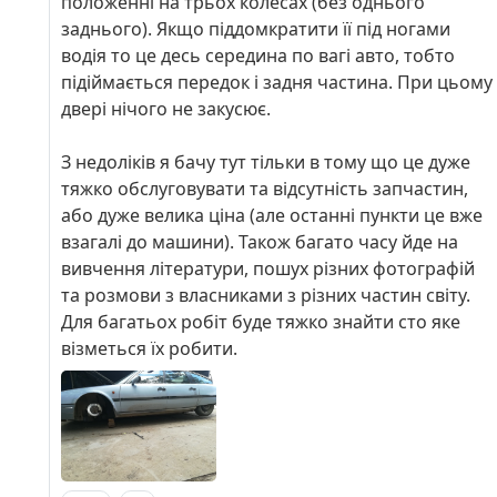
положенні на трьох колесах (без однього
заднього). Якщо піддомкратити її під ногами
водія то це десь середина по вагі авто, тобто
підіймається передок і задня частина. При цьому
двері нічого не закусює.
З недоліків я бачу тут тільки в тому що це дуже
тяжко обслуговувати та відсутність запчастин,
або дуже велика ціна (але останні пункти це вже
взагалі до машини). Також багато часу йде на
вивчення літератури, пошух різних фотографій
та розмови з власниками з різних частин світу.
Для багатьох робіт буде тяжко знайти сто яке
візметься їх робити.