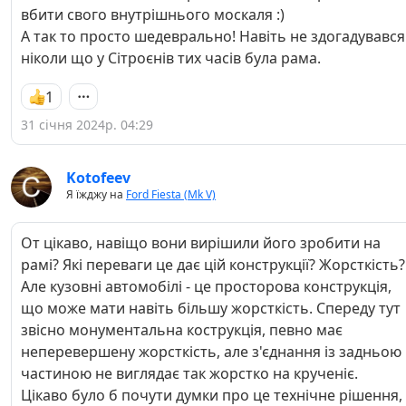
вбити свого внутрішнього москаля :)
А так то просто шедеврально! Навіть не здогадувався
ніколи що у Сітроєнів тих часів була рама.
1
31 січня 2024р. 04:29
Kotofeev
Я їжджу на
Ford Fiesta (Mk V)
От цікаво, навіщо вони вирішили його зробити на
рамі? Які переваги це дає цій конструкції? Жорсткість?
Але кузовні автомобілі - це просторова конструкція,
що може мати навіть більшу жорсткість. Спереду тут
звісно монументальна кострукція, певно має
неперевершену жорсткість, але з'єднання із задньою
частиною не виглядає так жорстко на крученіє.
Цікаво було б почути думки про це технічне рішення,