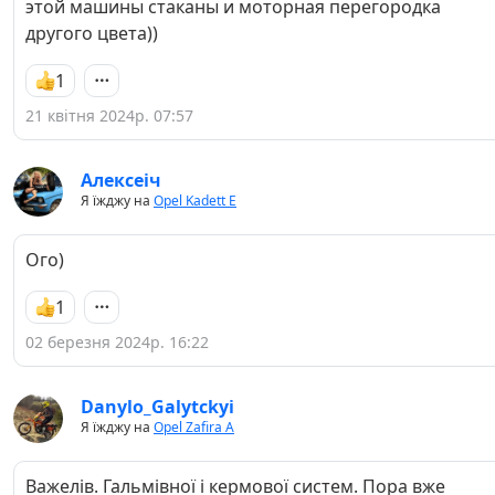
этой машины стаканы и моторная перегородка
другого цвета))
1
21 квітня 2024р. 07:57
Алексеіч
Я їжджу на
Opel Kadett E
Ого)
1
02 березня 2024р. 16:22
Danylo_Galytckyi
Я їжджу на
Opel Zafira A
Важелів. Гальмівної і кермової систем. Пора вже