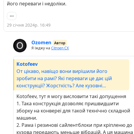
його переваги і недоліки.
29 січня 2024р. 16:49
Ozomen
Автор
Я їжджу на
Citroen CX
Kotofeev
От цікаво, навіщо вони вирішили його
зробити на рамі? Які переваги це дає цій
конструкції? Жорсткість? Але кузовні
автомобілі - це просторова конструкція, що
Kotofeev, тут я могу висловити такі допущення
може мати навіть більшу жорсткість. Спереду
1. Така конструкція дозволяє пришвидшити
тут звісно монументальна кострукція, певно
зборку на конвереї для такой технічно складной
має неперевершену жорсткість, але з'єднання
машини.
із задньою частиною не виглядає так жорстко
2. Рама і резинові сайлентблоки при кріпленю до
на крученіє. Цікаво було б почути думки про це
кузова передають меньше вібрацій. А ця машина