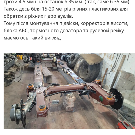
трохи 4.5 мм і на останок 6.35 мм. ( так, саме 6.35 мм).
Також десь біля 15-20 метрів різних пластикових для
обратки з ріхних гідро вузлів.
Тому після монтування підвіски, корректорів висоти,
блока АБС, тормозного дозатора та рулевой рейку
маємо ось такий вигляд