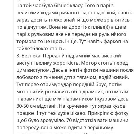
технічне рішення, його переваги і недоліки.
на той час була бізнес класу. Того в парі з
великими ходами ричагів і гідро підвіской, навіть
зараз досить тяжко знайти що може зрівнятись
по відчуттям. Вона на дорогі як пливе))) а ще в
парі з рульовим яке не передає на руль нічого і
тормоза то це щось інще. Тут навіть фаркоп на
сайлетблоках стоїть.
3. Безпека. Передній підрамник має високий
виступ і велику жорсткість. Мотор стоїть перед
цим виступом. Десь в інеті є фотки машини посля
лобового зіткнення дтп з тягачом, водій живий.
Тут перве отримує удар передній брус, потім
мотор який розчавить об підрамник, потім сам
підрамник і ще між підрамником і кузовом десь
30-50 см відстані . На кручення тут якраз кузов
працює. І тут теж дуже цікаво. Прикріплю фотку
щоб було зрозуміло. 70 відстотків ваги машини
попереду, вона може їздити в верхньому