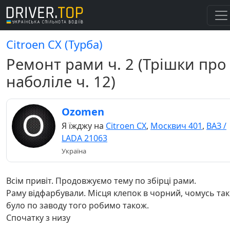
Citroen CX (Турба)
Ремонт рами ч. 2 (Трішки про
наболіле ч. 12)
Ozomen
Я їжджу на
Citroen CX
,
Москвич 401
,
ВАЗ /
LADA 21063
Україна
Всім привіт. Продовжуємо тему по збірці рами.
Раму відфарбували. Місця клепок в чорний, чомусь так
було по заводу того робимо також.
Спочатку з низу