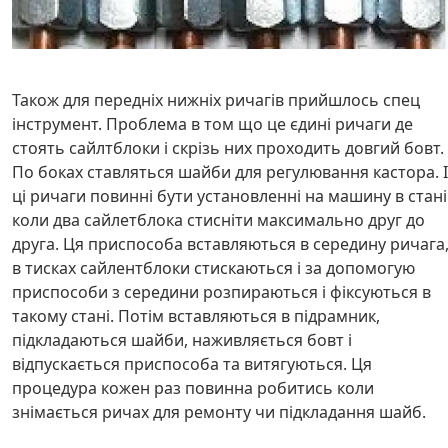
Також для передніх нижніх ричагів прийшлось спец
інструмент. Проблема в том що це єдині ричаги де
стоять сайлтблоки і скрізь них проходить довгий бовт.
По боках ставляться шайби для регулювання кастора. І
ці ричаги повинні бути установленні на машину в стані
коли два сайлетблока стисніти максимально друг до
друга. Ця приспособа вставляються в середину ричага
в тисках сайлентблоки стискаються і за допомогую
приспособи з середини розпираються і фіксуються в
такому стані. Потім вставляються в підрамник,
підкладаються шайби, наживляється бовт і
відпускається приспособа та витягуються. Ця
процедура кожен раз повинна робитись коли
знімається ричах для ремонту чи підкладання шайб.