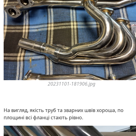
20231101-181906.jpg
На вигляд, якість труб та зварних швів хороша, по
площині всі фланці стають рівно.