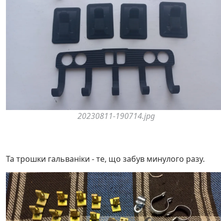
20230811-190714.jpg
Та трошки гальваніки - те, що забув минулого разу.