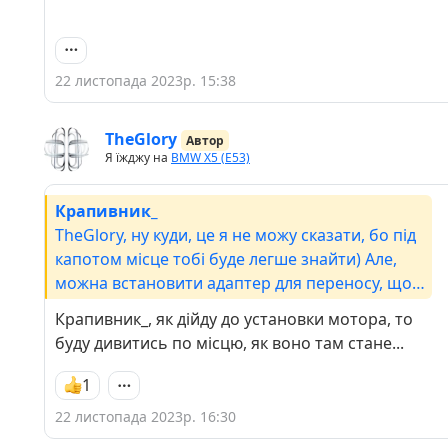
22 листопада 2023р. 15:38
TheGlory
Автор
Я їжджу на
BMW X5 (E53)
Крапивник_
TheGlory, ну куди, це я не можу сказати, бо під
капотом місце тобі буде легше знайти) Але,
можна встановити адаптер для переносу, що
замість фільтру йде, прям на цю проставку
Крапивник_, як дійду до установки мотора, то
накрутити раз і все і десь в сторону його
буду дивитись по місцю, як воно там стане...
відвести, аби зручніше, ніж там де він є
заразбо кожен раз витрачати купу часу на
1
фільтр, ну такий собі бонус )
22 листопада 2023р. 16:30