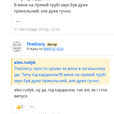
буде виглядать )
В мене на прямій трубі звук був дуже
прикольний, але дуже гучно.
21 листопада 2023р. 22:20
TheGlory
Автор
Я їжджу на
BMW X5 (E53)
alex.rudyk
TheGlory, просто цікаво як вона в загальному
іде. Типу під карданом?В мене на прямій трубі
звук був дуже прикольний, але дуже гучно.
alex.rudyk, ну да, під карданом, так же, як і сток
випуск
1