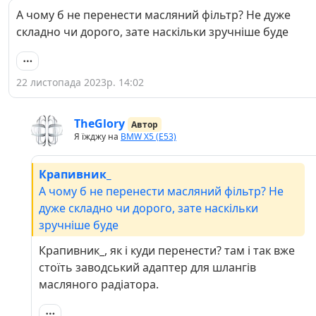
А чому б не перенести масляний фільтр? Не дуже
складно чи дорого, зате наскільки зручніше буде
22 листопада 2023р. 14:02
TheGlory
Автор
Я їжджу на
BMW X5 (E53)
Крапивник_
А чому б не перенести масляний фільтр? Не
дуже складно чи дорого, зате наскільки
зручніше буде
Крапивник_, як і куди перенести? там і так вже
стоїть заводський адаптер для шлангів
масляного радіатора.