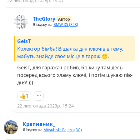
22 листопада 2023р. 14:07
TheGlory
Автор
Я їжджу на
BMW X5 (E53)
GeisT
Колектор бімба! Вішалка для ключів в тему,
мабуть знайде своє місце в гаражі😁.
GeisT, для гаража і робив, бо кину там десь
посеред всього хламу ключі, і потім шукаю пів-
дня! )))
1
22 листопада 2023р. 15:24
Крапивник_
Я їжджу на
Mitsubishi Pajero (3G)