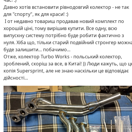
час! :)
Давно хотів встановити рівнодовгий колектор - не так
для "спорту", як для краси! :)
І от недавно товариш продавав новий комплект по
хорошій ціні, тому вирішив купити. Все одну, всю
випускну систему потрібно буде робити фактично з
нуля. Хіба що, тільки старий подвійний стронгер можн
буде залишити... побачимо...
Отже, колектор Turbo Works - польський колектор,
зроблений, скоріш за все, в Китаї! )) Люди кажуть, що ц
копія Supersprint, але не знаю наскільки це відповідає
дійсності...