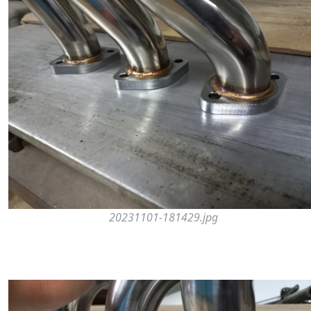
20231101-181429.jpg