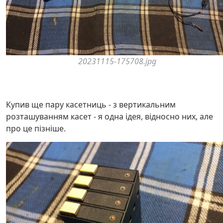
20231115-175708.jpg
Купив ще пару касетниць - з вертикальним
розташуванням касет - я одна ідея, відносно них, але
про це пізніше.