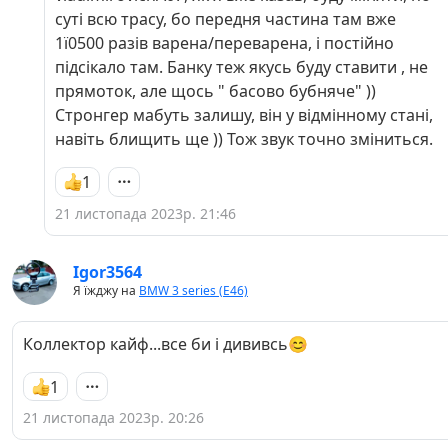
суті всю трасу, бо передня частина там вже
1ї0500 разів варена/переварена, і постійно
підсікало там. Банку теж якусь буду ставити , не
прямоток, але щось " басово бубняче" ))
Стронгер мабуть залишу, він у відмінному стані,
навіть блищить ще )) Тож звук точно зміниться.
1
21 листопада 2023р. 21:46
Igor3564
Я їжджу на
BMW 3 series (E46)
Коллектор кайф...все би і дививсь😊
1
21 листопада 2023р. 20:26