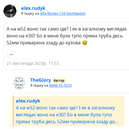
alex.rudyk
Я їжджу на
Alfa Romeo 159 Sportwagon
А на м52 воно так само іде? І як в загалному виглядає
воно на е30? Бо в мене була тупо пряма труба десь
52мм приварена ззаду до кузова 😅
21 листопада 2023р. 17:53
TheGlory
Автор
Я їжджу на
BMW X5 (E53)
alex.rudyk
А на м52 воно так само іде? І як в загалному
виглядає воно на е30? Бо в мене була тупо
пряма труба десь 52мм приварена ззаду до
кузова 😅