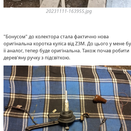
20231111-163955.jpg
"Бонусом" до колектора стала фактично нова
оригінальна коротка куліса від Z3M. До цього у мене б
її аналог, тепер буде оригінальна. Також почав робити
дерев'яну ручку з підсвіткою.