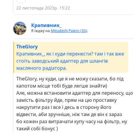
22 листопада 2023р. 15:22
Крапивник_
Я їжджу на
Mitsubishi Pajero (3G)
TheGlory
Крапивник_, як і куди перенести? там і так вже
стоїть заводський адаптер для шлангів
масляного радіатора.
TheGlory, ну куди, це я не можу сказати, бо під
капотом місце тобі буде легше знайти)
Але, можна встановити адаптер для переносу, що
замість фільтру йде, прям на цю проставку
накрутити раз і все і десь в сторону його
відвести, аби зручніше, ніж там де він є зараз
бо кожен раз витрачати купу часу на фільтр, ну
такий собі бонус )