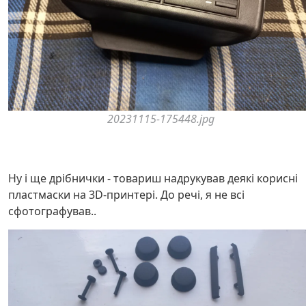
20231115-175448.jpg
Ну і ще дрібнички - товариш надрукував деякі корисні
пластмаски на 3D-принтері. До речі, я не всі
сфотографував..