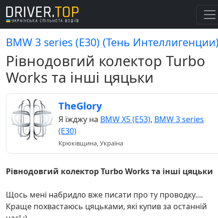
BMW 3 series (E30) (Тень Интеллигенции
Рівнодовгий колектор Turbo
Works та інші цяцьки
TheGlory
Я їжджу на
BMW X5 (E53)
,
BMW 3 series
(E30)
Крюківщина, Україна
Рівнодовгий колектор Turbo Works та інші цяцьки
Щось мені набридло вже писати про ту проводку....
Краще похвастаюсь цяцьками, які купив за останній