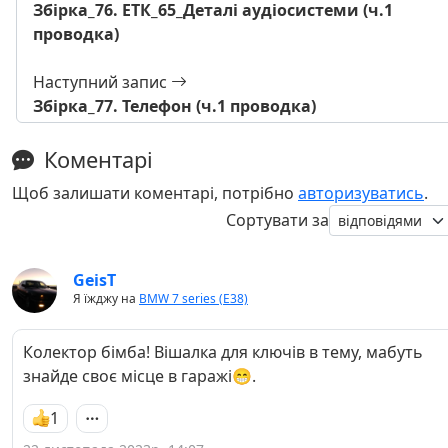
Збірка_76. ЕТК_65_Деталі аудіосистеми (ч.1
проводка)
Наступний запис
Збірка_77. Телефон (ч.1 проводка)
Коментарі
Щоб залишати коментарі, потрібно
авторизуватись
.
Сортувати за
GeisT
Я їжджу на
BMW 7 series (E38)
Колектор бімба! Вішалка для ключів в тему, мабуть
знайде своє місце в гаражі😁.
1