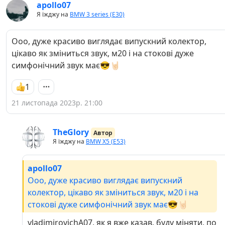
apollo07
Я їжджу на
BMW 3 series (E30)
Ооо, дуже красиво виглядає випускний колектор,
цікаво як зміниться звук, м20 і на стокові дуже
симфонічний звук має😎🤘🏻
1
21 листопада 2023р. 21:00
TheGlory
Автор
Я їжджу на
BMW X5 (E53)
apollo07
Ооо, дуже красиво виглядає випускний
колектор, цікаво як зміниться звук, м20 і на
стокові дуже симфонічний звук має😎🤘🏻
vladimirovichA07, як я вже казав, буду міняти, по