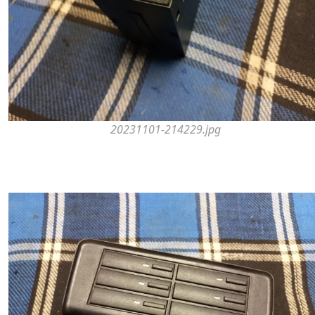
20231101-214229.jpg