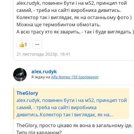
alex.rudyk, повинен бути і на м52, принцип той
самий, - треба на сайті виробника дивитись.
Колектор так і виглядає, як на останньому фото )
Можна ще термобинтом обмотать.
А всю трасу хто як зварить, - так і буде виглядать )
1
21 листопада 2023р. 18:41
alex.rudyk
Я їжджу на
Alfa Romeo 159 Sportwagon
TheGlory
alex.rudyk, повинен бути і на м52, принцип той
самий, - треба на сайті виробника
дивитись.Колектор так і виглядає, як на
останньому фото ) Можна ще термобинтом
TheGlory, просто цікаво як вона в загальному іде.
обмотать.А всю трасу хто як зварить, - так і
Типу під карданом?