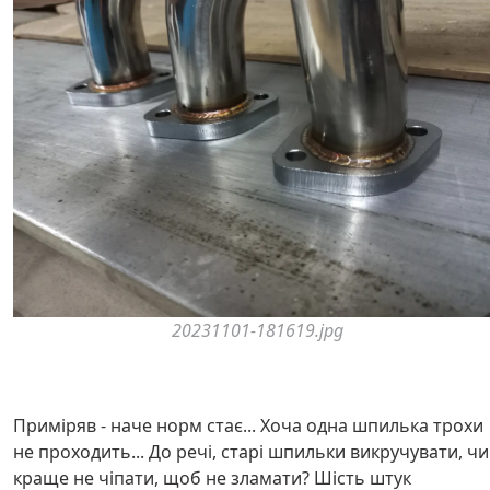
20231101-181619.jpg
Приміряв - наче норм стає... Хоча одна шпилька трохи
не проходить... До речі, старі шпильки викручувати, чи
краще не чіпати, щоб не зламати? Шість штук