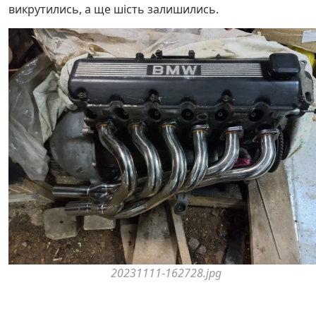
викрутились, а ще шість залишились.
20231111-162728.jpg