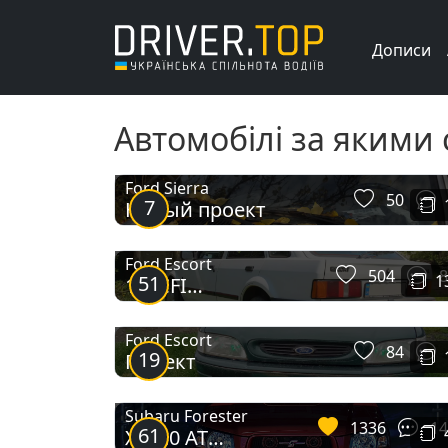
Дописи
Автомобілі за якими 
Ford Sierra
50
7
Новый проект
Ford Escort
504
8
51
1
1.4 CFI
Моноінжектор
Ford Escort
84
19
Проект
Subaru Forester
1336
14
61
XT 2.0 AT