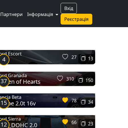
Вхід
Партнери
Інформація
Реєстрація
ord Escort
27
0
4
13
hia
ord Granada
310
16
37
150
ueen of Hearts
ancia Beta
78
1
15
34
oupe 2.0t 16v
ord Sierra
66
0
12
23
MK3_DOHC 2.0