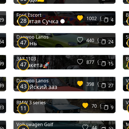
Ford Escort
В
7
1002
4
29
28
4
● Мятая Сучка ●
Daewoo Lanos
S
0
440
27
64
47
24
Зелень
ЗАЗ 1103
В
5
877
37
99
47
15
🔥Ракета🚀
A
Daewoo Lanos
V
6
398
18
39
43
27
корейский заз
BMW 3 series
V
3
70
1
23
11
9
316
Volkswagen Golf
M
0
44
0