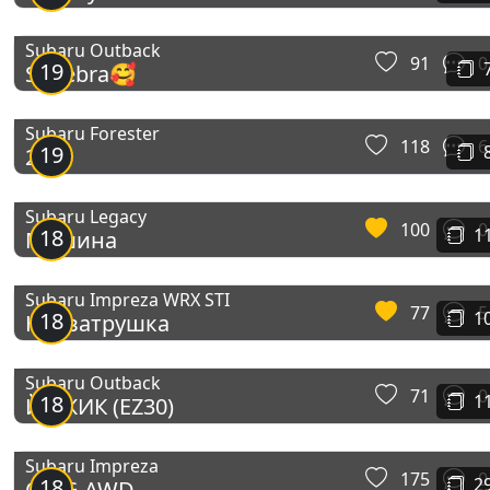
Subaru Outback
91
0
19
Subebra🥰
Subaru Forester
118
6
19
2.0
Subaru Legacy
100
0
18
1
Машина
Subaru Impreza WRX STI
77
5
18
1
Некватрушка
Subaru Outback
71
0
18
1
ЙОЖИК (EZ30)
Subaru Impreza
175
0
18
2
OMG AWD