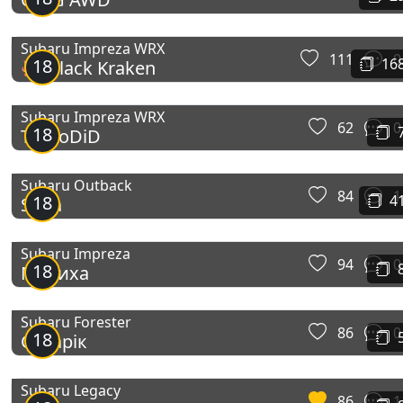
Subaru Impreza WRX
111
0
18
16
🐙 Black Kraken
Subaru Impreza WRX
62
0
18
TurboDiD
Subaru Outback
84
1
18
4
Suba
Subaru Impreza
94
0
18
Малиха
Subaru Forester
86
0
18
Субарік
Subaru Legacy
86
1