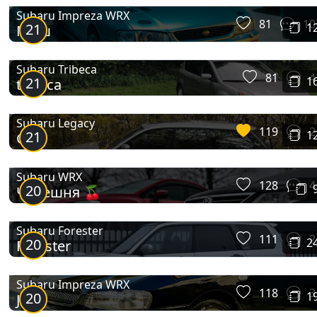
Subaru Impreza WRX
81
10
21
1
Миш
Subaru Tribeca
81
4
21
1
tribeca
Subaru Legacy
119
2
21
1
GT
Subaru WRX
128
4
20
Черешня 🍒
Subaru Forester
111
2
20
2
Forester
Subaru Impreza WRX
118
3
20
1
Jushi