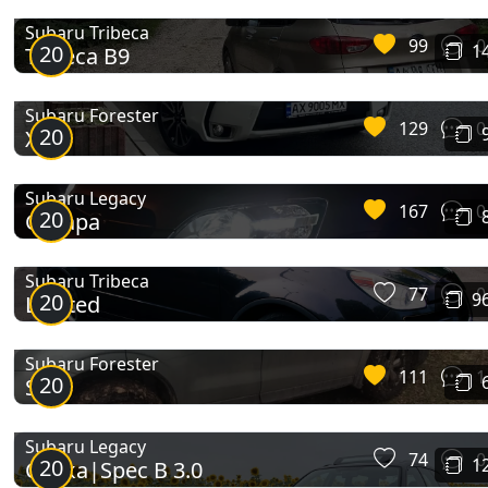
Subaru Tribeca
99
0
20
1
Tribeca B9
Subaru Forester
129
0
20
ХТ
Subaru Legacy
167
0
20
Субара
Subaru Tribeca
77
0
20
9
Limited
Subaru Forester
111
1
20
S
Subaru Legacy
74
0
20
1
Спека|Spec B 3.0