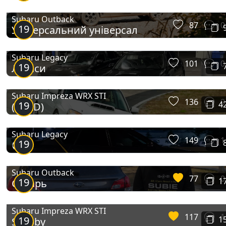
Subaru Outback
87
0
19
Універсальний універсал
Subaru Legacy
101
0
19
Легаси
Subaru Impreza WRX STI
136
0
19
4
(SOLD)
Subaru Legacy
149
1
19
👀
Subaru Outback
77
0
19
1
Субарь
Subaru Impreza WRX STI
117
1
19
1
Scooby