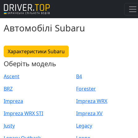
Автомобілі Subaru
Характеристики Subaru
Оберіть модель
Ascent
B4
BRZ
Forester
Impreza
Impreza WRX
Impreza WRX STI
Impreza XV
Justy
Legacy