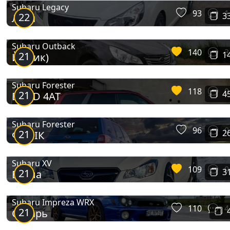
Subaru Legacy
93
1
22
3
Леся
Subaru Outback
140
3
21
1
Йожик)
Subaru Forester
118
0
21
4
DCCD 4AT
Subaru Forester
96
0
21
2
ФОРІК
Subaru XV
109
0
21
3
Белла
Subaru Impreza WRX
110
4
21
Субарь