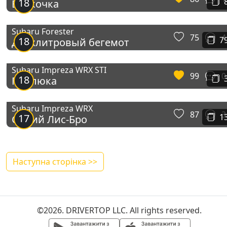
18
Вискочка
Subaru Forester
75
4
18
7
Двухлитровый бегемот
Subaru Impreza WRX STI
99
0
18
Падлюка
Subaru Impreza WRX
87
3
17
1
Синий Лис-Бро
Наступна сторінка >>
©2026. DRIVERTOP LLC. All rights reserved.