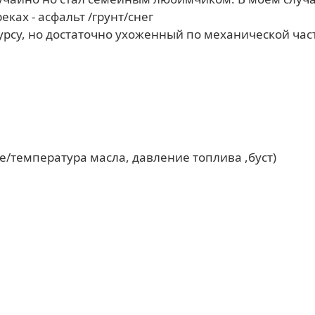
еках - асфальт /грунт/снег
сурсу, но достаточно ухоженный по механической час
е/температура масла, давление топлива ,буст)