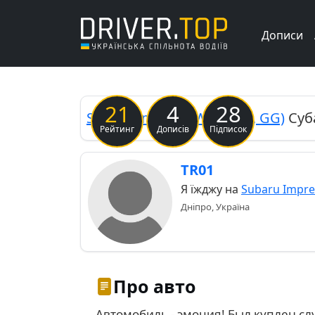
Дописи
Previous
21
4
28
Subaru
Impreza WRX (GD, GG)
Суб
Рейтинг
Дописів
Підписок
TR01
Я їжджу на
Subaru Impre
Дніпро, Україна
Про авто
Автомобиль - эмоция! Был куплен с