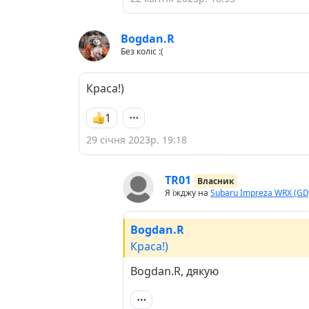
Bogdan.R
Без коліс :(
Краса!)
1
29 січня 2023р. 19:18
TR01
Власник
Я їжджу на
Subaru Impreza WRX (GD
Bogdan.R
Краса!)
Bogdan.R, дякую