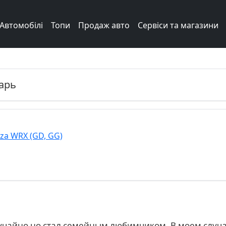
Автомобілі
Топи
Продаж авто
Сервіси та магазини
арь
za WRX (GD, GG)
лучайно но стал семейным любимчиком. В моем случа