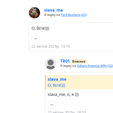
slava_me
Я їжджу на
Ford Mustang (6G)
О, Вітя!)))
22 квітня 2023р. 13:19
TR01
Власник
Я їжджу на
Subaru Impreza WRX (GD
slava_me
О, Вітя!)))
slava_me, о, я )))
22 квітня 2023р. 18:53