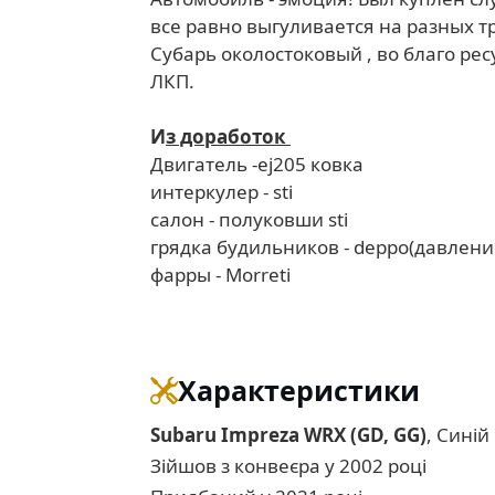
все равно выгуливается на разных тр
Субарь околостоковый , во благо ре
ЛКП.
И
з доработок
Двигатель -ej205 ковка
интеркулер - sti
салон - полуковши sti
грядка будильников - deppo(давлени
фарры - Morreti
Характеристики
Subaru Impreza WRX (GD, GG)
, Синій
Зійшов з конвеєра у 2002 році