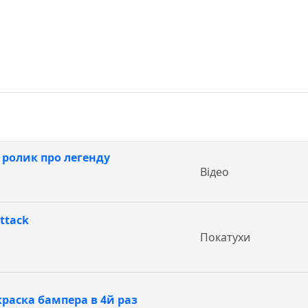
ролик про легенду
Відео
ttack
Покатухи
раска бампера в 4й раз