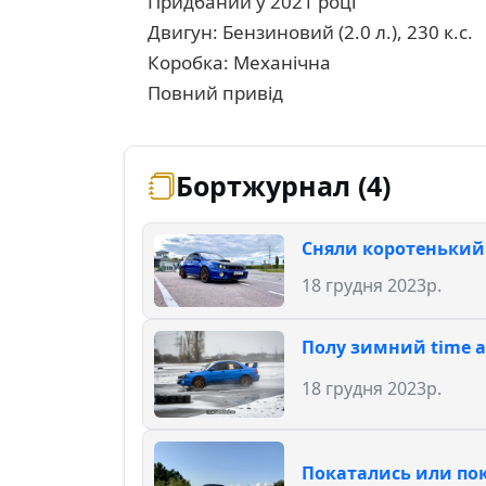
Придбаний у 2021 році
Двигун: Бензиновий (2.0 л.), 230 к.с.
Коробка: Механічна
Повний привід
Бортжурнал (4)
Сняли коротенький 
18 грудня 2023р.
Полу зимний time a
18 грудня 2023р.
Покатались или пок