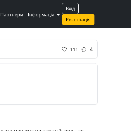
Вхід
Партнери
Інформація
Реєстрація
Next
4
111
е это машина на каждый день, но