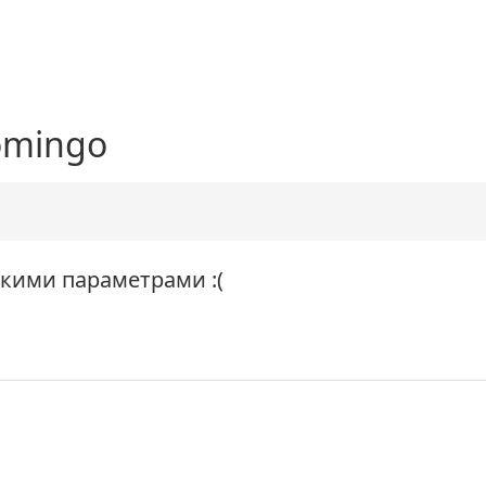
omingo
акими параметрами :(