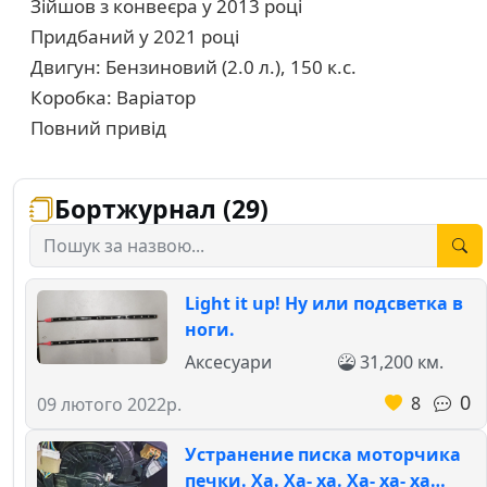
Зійшов з конвеєра у 2013 році
Придбаний у 2021 році
Двигун: Бензиновий (2.0 л.), 150 к.с.
Коробка: Варіатор
Повний привід
Бортжурнал (29)
Light it up! Ну или подсветка в
ноги.
Аксесуари
31,200 км.
0
8
09 лютого 2022р.
Устранение писка моторчика
печки. Ха. Ха- ха. Ха- ха- ха…