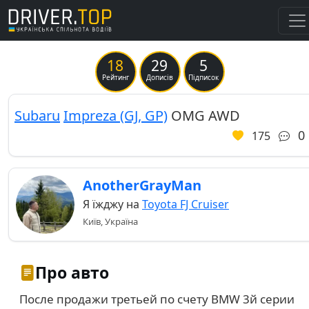
18
29
5
Previous
Ne
Рейтинг
Дописів
Підписок
Subaru
Impreza (GJ, GP)
OMG AWD
0
175
AnotherGrayMan
Я їжджу на
Toyota FJ Cruiser
Київ, Україна
Про авто
После продажи третьей по счету BMW 3й серии