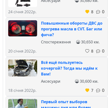
Аксесуари
30,680 км.
0
8
24 січня 2022р.
Повышенные обороты ДВС до
прогрева масла в CVT. Баг или
фича?
Спостереження
30,650 км.
0
8
20 січня 2022р.
Всё ещё пользуетесь
кочергой? Тогда мы идём к
Вам!
Аксесуари
30,600 км.
0
7
18 січня 2022р.
Первый опыт выборов
машины дня или будем