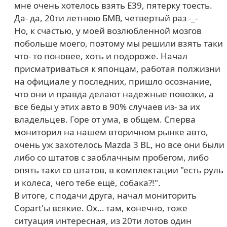
мне очень хотелось взять Е39, пятерку тоесть.
Да- да, 20ти летнюю БМВ, четвертый раз -_-
Но, к счастью, у моей возлюбленной мозгов
побольше моего, поэтому мы решили взять таки
что- то поновее, хоть и подороже. Начал
присматриваться к японцам, работая полжизни
на официале у последних, пришло осознание,
что они и правда делают надежные повозки, а
все беды у этих авто в 90% случаев из- за их
владельцев. Горе от ума, в общем. Сперва
мониторил на нашем вторичном рынке авто,
очень уж захотелось Mazda 3 BL, но все они были
либо со штатов с заоблачным пробегом, либо
опять таки со штатов, в комплектации "есть руль
и колеса, чего тебе ещё, собака?!".
В итоге, с подачи друга, начал мониторить
Copart'ы всякие. Ох… там, конечно, тоже
ситуация интересная, из 20ти лотов один