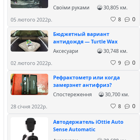
Своїми руками
30,805 км.
0
8
05 лютого 2022р.
Бюджетный вариант
антидождя — Turtle Wax
Аксесуари
30,748 км.
0
9
02 лютого 2022р.
Рефрактометр или когда
замерзнет антифриз?
Спостереження
30,700 км.
0
8
28 січня 2022р.
Автодержатель iOttie Auto
Sense Automatic