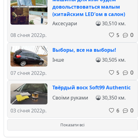
довольствоваться малым
(китайским LED'ом в салон)
Аксесуари
30,510 км.
0
5
08 січня 2022р.
Выборы, все на выборы!
Інше
30,505 км.
0
5
07 січня 2022р.
Твёрдый воск Soft99 Authentic
Своїми руками
30,350 км.
0
6
03 січня 2022р.
Показати всі