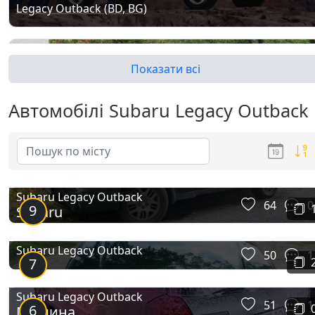
Legacy Outback (BD, BG)
Показати всі
Автомобілі Subaru Legacy Outback
Legacy Outback (BE, BH)
Subaru Legacy Outback
64
0
9
Subaru
Subaru Legacy Outback
50
1
7
Subaru Legacy Outback
51
1
6
Машина