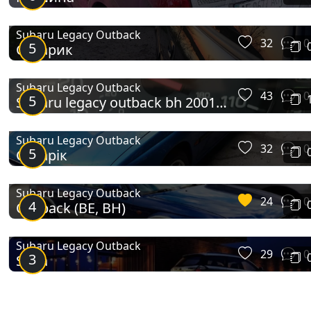
Subaru Legacy Outback
32
0
5
Субарик
Subaru Legacy Outback
43
0
5
Subaru legacy outback bh 2001
2.5
Subaru Legacy Outback
32
0
5
Субарік
Subaru Legacy Outback
24
0
4
Outback (BE, BH)
Subaru Legacy Outback
29
0
3
Suba