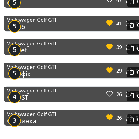
47
1
5
Golf
Volkswagen Golf GTI
41
0
5
LAVA6
Volkswagen Golf GTI
39
0
5
Rocket
Volkswagen Golf GTI
29
0
5
Гольфік
Volkswagen Golf GTI
26
0
4
GHOST
Volkswagen Golf GTI
26
0
3
Сніжинка