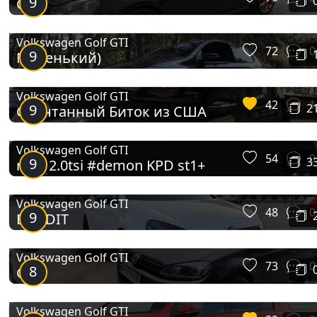
9
GTI
Volkswagen Golf GTI
72
0
9
Маленький)
Volkswagen Golf GTI
42
1
9
2
Спонтанный Биток из США
Volkswagen Golf GTI
54
0
9
3
mk6 2.0tsi #demon KPD st1+
Volkswagen Golf GTI
48
0
9
BANDIT
Volkswagen Golf GTI
73
0
8
Gti
Volkswagen Golf GTI