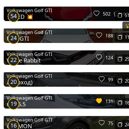
Volkswagen Golf GTI
502
67
54
5
💥RED 💥
Volkswagen Golf GTI
188
1
24
1
Mk6 GTI
Volkswagen Golf GTI
124
4
22
2
White Rabbit
Volkswagen Golf GTI
99
4
20
2
Луноход)
Volkswagen Golf GTI
131
1
19
1
mk_6.5
Volkswagen Golf GTI
75
2
16
2
#DEMON