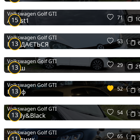
Volkswagen Golf GTI
71
0
15
1
APR st1
Volkswagen Golf GTI
53
2
13
ПРОДАЄТЬСЯ
Volkswagen Golf GTI
29
0
13
2
Біляш
Volkswagen Golf GTI
52
0
13
Гольф
Volkswagen Golf GTI
54
1
13
Candy&Black
Volkswagen Golf GTI
65
0
11
Негідник