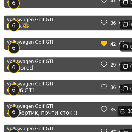
41
0
6
👻
Volkswagen Golf GTI
36
5
6
Вжик🐝
Volkswagen Golf GTI
42
0
6
Volkswagen Golf GTI
29
0
6
Censored
Volkswagen Golf GTI
36
3
6
Golf 6 GTI
Volkswagen Golf GTI
35
0
6
3
Альбертик, почти сток :)
Volkswagen Golf GTI