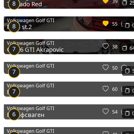
39
0
8
2
Tornado Red
Volkswagen Golf GTI
55
2
8
Revo st.2
Volkswagen Golf GTI
38
0
7
6
Golf 6 GTI Akrapovic
Volkswagen Golf GTI
50
0
7
Volkswagen Golf GTI
60
0
7
ГТИ
Volkswagen Golf GTI
54
1
6
Гольфсваген
Volkswagen Golf GTI