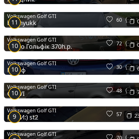
Volkswagen Golf GTI
60
1
11
brrynyukk
Volkswagen Golf GTI
72
2
10
Турбо Гольфік 370h.p.
Volkswagen Golf GTI
30
0
10
Гольф
Volkswagen Golf GTI
48
3
10
GTI VI
Volkswagen Golf GTI
57
1
9
2
ГэТэИ:) st2
Volkswagen Golf GTI
70
3