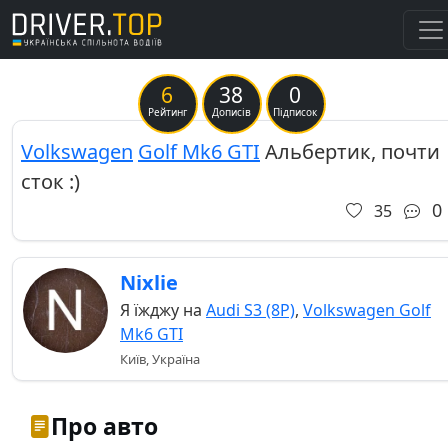
6
38
0
Рейтинг
Дописів
Підписок
Volkswagen
Golf Mk6 GTI
Альбертик, почти
сток :)
0
35
Nixlie
Я їжджу на
Audi S3 (8P)
,
Volkswagen Golf
Mk6 GTI
Київ, Україна
Про авто