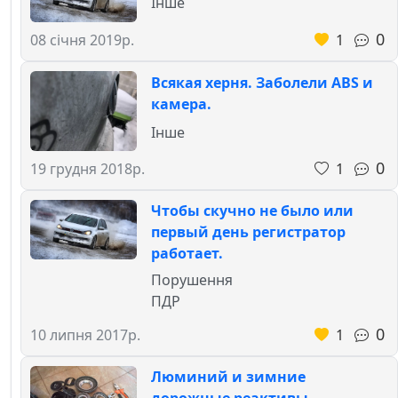
Інше
0
1
08 січня 2019р.
Всякая херня. Заболели ABS и
камера.
Інше
0
1
19 грудня 2018р.
Чтобы скучно не было или
первый день регистратор
работает.
Порушення
ПДР
0
1
10 липня 2017р.
Люминий и зимние
дорожные реактивы.