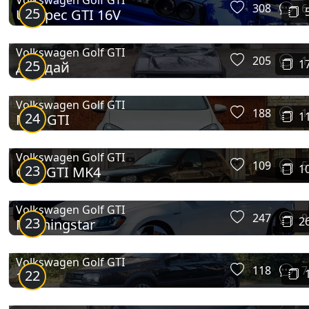
Volkswagen Golf GTI
308
6
25
US-spec GTI 16V
Golf Mk7 GTI
Volkswagen Golf GTI
205
1
25
1
Джидай
Volkswagen Golf GTI
188
1
24
1
Mk6 GTI
Volkswagen Golf GTI
109
5
23
1
Golf GTI MK4
Golf Mk8 GTI
Volkswagen Golf GTI
247
9
23
2
Morningstar
Volkswagen Golf GTI
118
7
22
16V