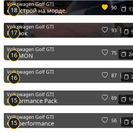
Volkswagen Golf GTI
90
1
18
1
с люстрой на морде.
Volkswagen Golf GTI
93
2
17
Піздюк
Volkswagen Golf GTI
75
2
16
2
#DEMON
Volkswagen Golf GTI
87
2
16
Mk7
Volkswagen Golf GTI
69
2
15
1
Performance Pack
Volkswagen Golf GTI
56
3
15
GTI performance