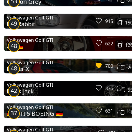
53
2
Carbon Grey
Golf Mk3 GTI
Volkswagen Golf GTI
915
30
49
15
Evil-Rabbit
Volkswagen Golf GTI
622
44
48
12
Air 🇩🇪
Volkswagen Golf GTI
700
38
48
2
Mister X
Golf Mk4 GTI
Volkswagen Golf GTI
336
30
42
5
Black Jack
Volkswagen Golf GTI
631
15
37
1
🇩🇪 GTI 5 BOEING 🇩🇪
Volkswagen Golf GTI