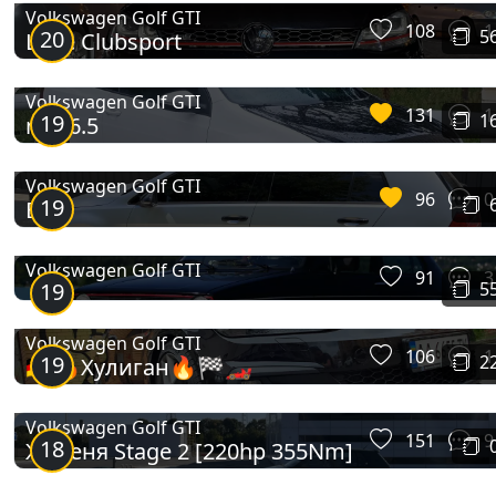
Volkswagen Golf GTI
108
1
20
5
Little Clubsport
Volkswagen Golf GTI
131
1
19
1
mk_6.5
Volkswagen Golf GTI
96
0
19
Ваг
Volkswagen Golf GTI
91
3
19
5
Volkswagen Golf GTI
106
1
19
2
🇩🇪🔥Хулиган🔥🏁🏎
Volkswagen Golf GTI
151
9
18
Жабеня Stage 2 [220hp 355Nm]