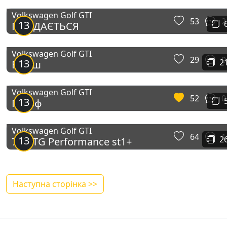
Volkswagen Golf GTI
53
2
13
ПРОДАЄТЬСЯ
Volkswagen Golf GTI
29
0
13
2
Біляш
Volkswagen Golf GTI
52
0
13
Гольф
Volkswagen Golf GTI
64
1
13
2
7 #VTG Performance st1+
Наступна сторінка >>