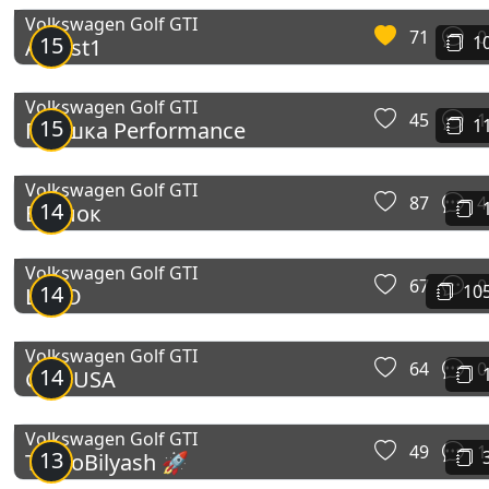
Volkswagen Golf GTI
71
0
15
1
APR st1
Volkswagen Golf GTI
45
1
15
1
ГТИшка Performance
Volkswagen Golf GTI
87
4
14
Брелок
Volkswagen Golf GTI
67
0
14
10
LEGO
Volkswagen Golf GTI
64
0
14
Golf USA
Volkswagen Golf GTI
49
1
13
TurboBilyash 🚀