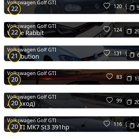
Volkswagen Golf GTI
120
8
22
GTI
Volkswagen Golf GTI
124
4
22
2
White Rabbit
Volkswagen Golf GTI
131
0
21
Retribution
Volkswagen Golf GTI
83
2
20
1
Тінь
Volkswagen Golf GTI
99
4
20
2
Луноход)
Volkswagen Golf GTI
116
0
20
🇺🇸GTI MK7 St3 391hp