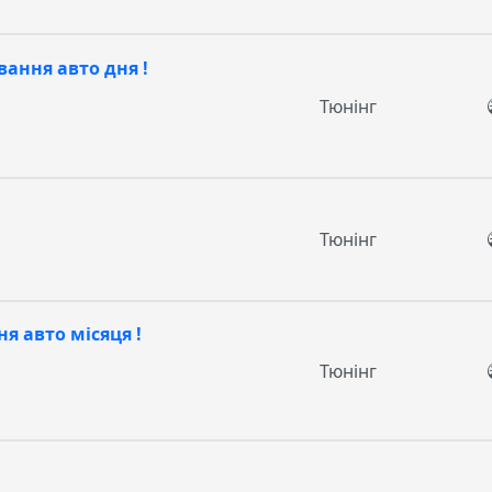
вання авто дня !
Тюнінг
Тюнінг
я авто місяця !
Тюнінг