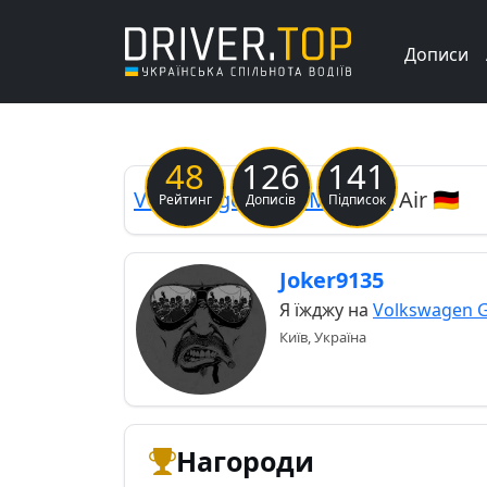
Дописи
Previous
48
126
141
Volkswagen
Golf Mk5 GTI
Air 🇩🇪
Рейтинг
Дописів
Підписок
Joker9135
Я їжджу на
Volkswagen G
Київ, Україна
Нагороди