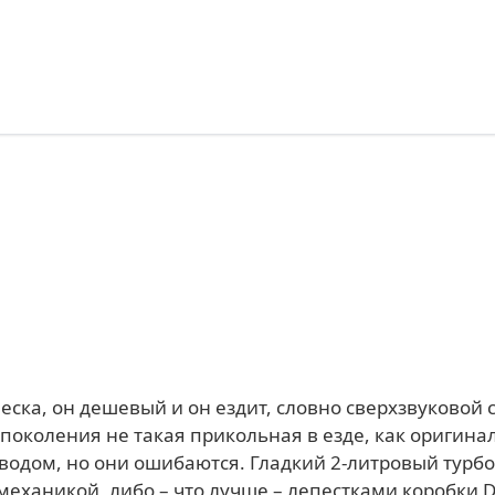
еска, он дешевый и он ездит, словно сверхзвуковой с
 поколения не такая прикольная в езде, как оригина
иводом, но они ошибаются. Гладкий 2-литровый турб
механикой, либо – что лучше – лепестками коробки 