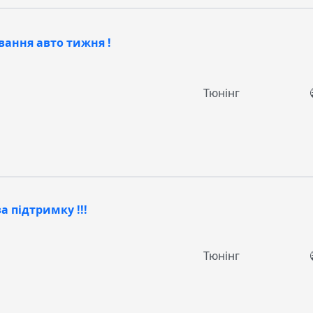
вання авто тижня !
Тюнінг
а підтримку !!!
Тюнінг