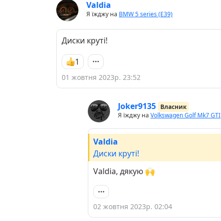
Valdia
Я їжджу на
BMW 5 series (E39)
Диски круті!
1
01 жовтня 2023р. 23:52
Joker9135
Власник
Я їжджу на
Volkswagen Golf Mk7 GTI
Valdia
Диски круті!
Valdia, дякую 🙌
02 жовтня 2023р. 02:04