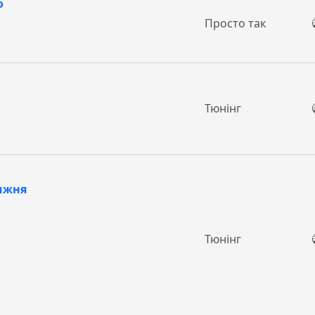
о
Просто так
Тюнінг
тижня
Тюнінг