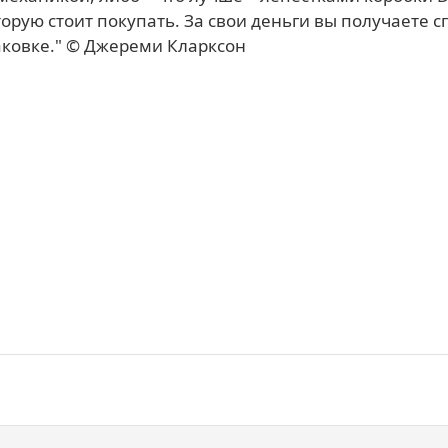
ую стоит покупать. За свои деньги вы получаете сп
аковке." © Джереми Кларксон