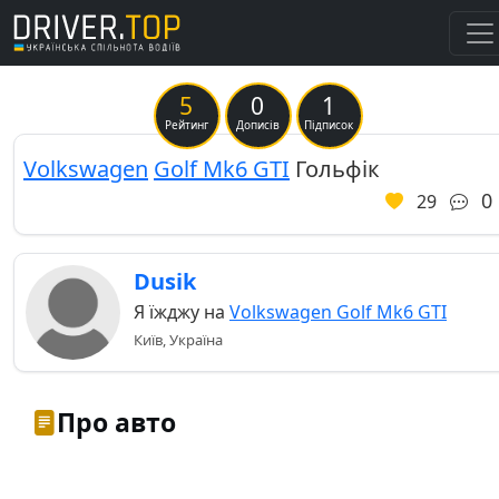
5
0
1
Рейтинг
Дописів
Підписок
Volkswagen
Golf Mk6 GTI
Гольфік
0
29
Dusik
Я їжджу на
Volkswagen Golf Mk6 GTI
Київ, Україна
Про авто