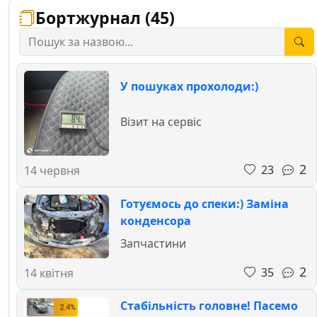
Бортжурнал (45)
У пошуках прохолоди:)
Візит на сервіс
2
23
14 червня
Готуємось до спеки:) Заміна
конденсора
Запчастини
2
35
14 квітня
Стабільність головне! Пасемо