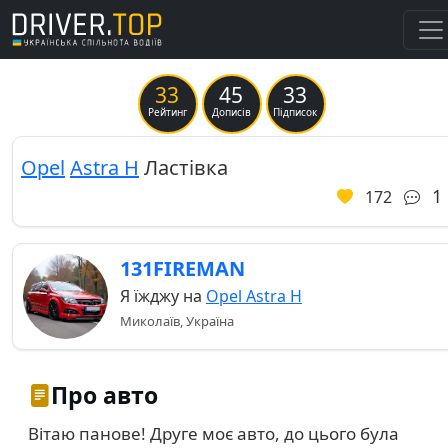
33
45
33
Previous
Ne
Рейтинг
Дописів
Підписок
Opel
Astra H
Ластівка
1
172
131FIREMAN
Я їжджу на
Opel Astra H
Миколаїв, Україна
Про авто
Вітаю панове! Друге моє авто, до цього була