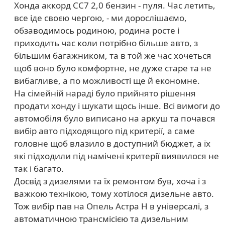
Хонда аккорд СС7 2,0 бензин - пуля. Час летить,
все іде своєю чергою, - ми дорослішаємо,
обзаводимось родиною, родина росте і
приходить час коли потрібно більше авто, з
більшим багажником, та в той же час хочеться
щоб воно було комфортне, не дуже старе та не
вибагливе, а по можливості ще й економне.
На сімейній нараді було прийнято рішення
продати хонду і шукати щось інше. Всі вимоги до
автомобіля було виписано на аркуш та почався
вибір авто підходящого під критерії, а саме
головне щоб влазило в доступний бюджет, а їх
які підходили під намічені критерії виявилося не
так і багато.
Досвід з дизелями та їх ремонтом був, хоча і з
важкою технікою, тому хотілося дизельне авто.
Тож вибір пав на Опель Астра Н в універсалі, з
автоматичною трансмісією та дизельним