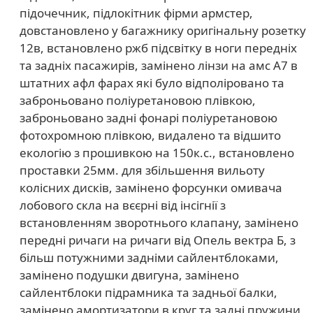
підочечник, підлокітник фірми армстер,
довстановлено у багажнику оригінальну розетку
12в, встановлено ржб підсвітку в ноги передніх
та задніх пасажирів, замінено лінзи на амс А7 в
штатних афл фарах які було відполіровано та
заброньовано поліуретановою плівкою,
заброньовано задні фонарі поліуретановою
фотохромною плівкою, видалено та відшито
екологію з прошивкою на 150к.с., встановлено
проставки 25мм. для збільшення вильоту
колісних дисків, замінено форсунки омивача
лобового скла на вєєрні від інсігнії з
встановленням зворотнього клапану, замінено
передні ричаги на ричаги від Опель вектра Б, з
більш потужними задніми сайлентблоками,
замінено подушки двигуна, замінено
сайлентблоки підрамника та задньої балки,
замінено амортизатори в круг та задні пружини,