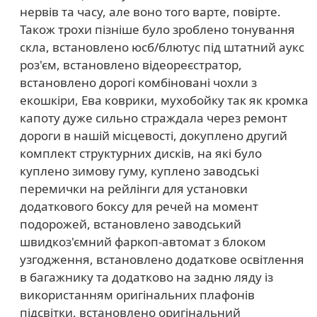
нервів та часу, але воно того варте, повірте.
Також трохи пізніше було зроблено тонування
скла, встановлено юсб/блютус під штатний аукс
роз'єм, встановлено відеореєстратор,
встановлено дорогі комбіновані чохли з
екошкіри, Ева коврики, мухобойку так як кромка
капоту дуже сильно страждала через ремонт
дороги в нашій місцевості, докуплено другий
комплект структурних дисків, на які було
куплено зимову гуму, куплено заводські
перемички на рейлінги для установки
додаткового боксу для речей на момент
подорожей, встановлено заводський
швидкоз'ємний фаркоп-автомат з блоком
узгодження, встановлено додаткове освітлення
в багажнику та додатково на задню ляду із
використанням оригінальних плафонів
підсвітки, встановлено оригінальний