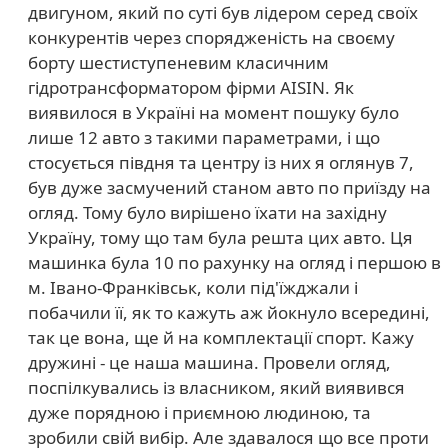
двигуном, який по суті був лідером серед своїх
конкурентів через спорядженість на своєму
борту шестиступеневим класичним
гідротрансформатором фірми АІSIN. Як
виявилося в Україні на момент пошуку було
лише 12 авто з такими параметрами, і що
стосується півдня та центру із них я оглянув 7,
був дуже засмучений станом авто по приїзду на
огляд. Тому було вирішено їхати на західну
Україну, тому що там була решта цих авто. Ця
машинка була 10 по рахунку на огляд і першою в
м. Івано-Франківськ, коли під'їжджали і
побачили її, як то кажуть аж йокнуло всередині,
так це вона, ще й на комплектації спорт. Кажу
дружині - це наша машина. Провели огляд,
поспілкувались із власником, який виявився
дуже порядною і приємною людиною, та
зробили свій вибір. Але здавалося що все проти