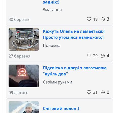
задніх:)
Змагання
3
19
30 березня
Кажуть Опель не ламається:(
Просто утомілса нємножко:)
Поломка
4
29
27 березня
Підсвітка в двері з логотипом
"дубль два"
Своїми руками
0
31
09 лютого
Сніговий полон:)