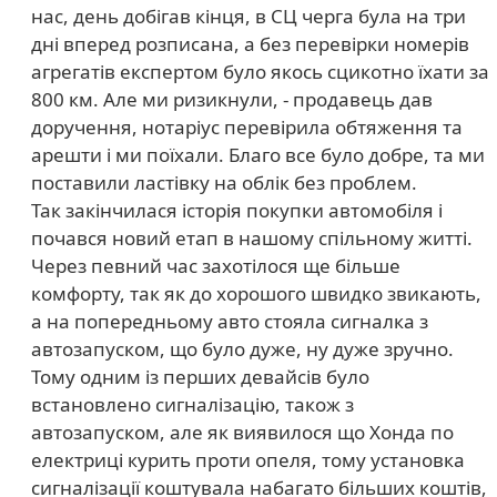
нас, день добігав кінця, в СЦ черга була на три
дні вперед розписана, а без перевірки номерів
агрегатів експертом було якось сцикотно їхати за
800 км. Але ми ризикнули, - продавець дав
доручення, нотаріус перевірила обтяження та
арешти і ми поїхали. Благо все було добре, та ми
поставили ластівку на облік без проблем.
Так закінчилася історія покупки автомобіля і
почався новий етап в нашому спільному житті.
Через певний час захотілося ще більше
комфорту, так як до хорошого швидко звикають,
а на попередньому авто стояла сигналка з
автозапуском, що було дуже, ну дуже зручно.
Тому одним із перших девайсів було
встановлено сигналізацію, також з
автозапуском, але як виявилося що Хонда по
електриці курить проти опеля, тому установка
сигналізації коштувала набагато більших коштів,