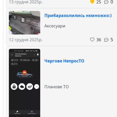
0
25
13 грудня 2025р.
Прибарахолились нємножко:)
Аксесуари
5
36
12 грудня 2025р.
Чергове НепросТО
Планове ТО