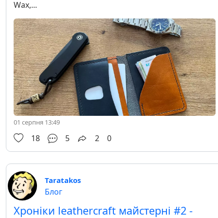
Wax,...
01 серпня 13:49
18
5
2
0
Taratakos
Блог
Хроніки leathercraft майстерні #2 -