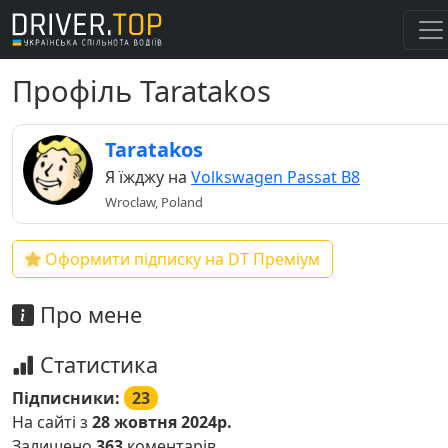
Профіль Taratakos
Taratakos
Я їжджу на
Volkswagen Passat B8
Wroclaw, Poland
Оформити підписку на DT Преміум
Про мене
Статистика
Підписники:
23
На сайті з
28 жовтня 2024р.
Залишено
363
коментарів