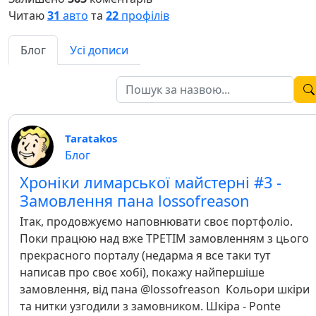
Читаю
31
авто
та
22
профілів
Блог
Усі дописи
Taratakos
Блог
Хроніки лимарської майстерні #3 -
Замовлення пана lossofreason
Ітак, продовжуємо наповнювати своє портфоліо.
Поки працюю над вже ТРЕТІМ замовленням з цього
прекрасного порталу (недарма я все таки тут
написав про своє хобі), покажу найпершіше
замовлення, від пана @lossofreason Кольори шкіри
та нитки узгодили з замовником. Шкіра - Ponte