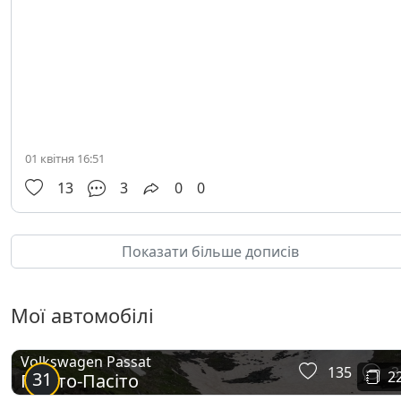
01 квітня 16:51
13
3
0
0
Показати більше дописів
Мої автомобілі
Volkswagen Passat
135
3
31
2
Пасіто-Пасіто