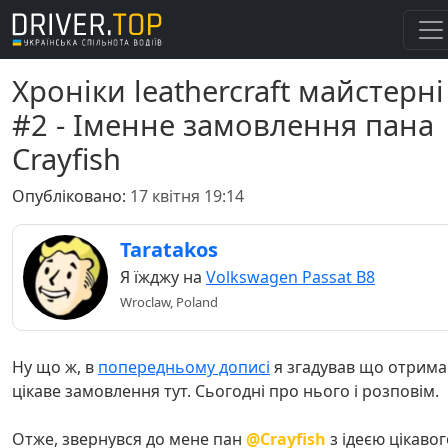
Хроніки leathercraft майстерні
#2 - Іменне замовлення пана
Crayfish
Опубліковано:
17 квітня 19:14
Taratakos
Я їжджу на
Volkswagen Passat B8
Wroclaw, Poland
Ну що ж, в
попередньому дописі
я згадував що отрима
цікаве замовлення тут. Сьогодні про нього і розповім.
Отже, звернувся до мене пан
@Crayfish
з ідеєю цікавог