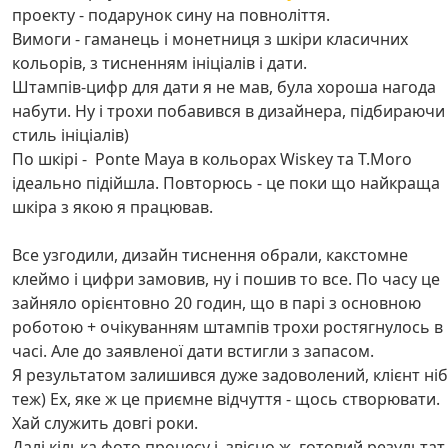
проекту - подарунок сину на повноліття.
Вимоги - гаманець і монетниця з шкіри класичних
кольорів, з тисненням ініціалів і дати.
Штампів-цифр для дати я не мав, була хороша нагода
набути. Ну і трохи побавився в дизайнера, підбираючи
стиль ініціалів)
По шкірі - Ponte Maya в кольорах Wiskey та T.Moro
ідеально підійшла. Повторюсь - це поки що найкраща
шкіра з якою я працював.
Все узгодили, дизайн тиснення обрали, какстомне
клеймо і цифри замовив, ну і пошив то все. По часу це
зайняло орієнтовно 20 годин, що в парі з основною
роботою + очікуванням штампів трохи ростягнулось в
часі. Але до заявленої дати встигли з запасом.
Я результатом залишився дуже задоволений, клієнт ні
теж) Ех, яке ж це приємне відчуття - щось створювати.
Хай служить довгі роки.
Далі кілька фото процесу і, звісно ж, готовий результат