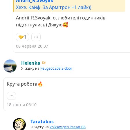
Andrii_R.Svoyak
Хехе. Кайф. За Армітрон +1 лайк))
Andrii_R.Svoyak, о, любителі годинників
підтягнулись) Дякую🥰
1
08 червня 20:37
Helenka
Я їжджу на
Peugeot 208 3-door
Крута робота🔥
18 квітня 06:10
Taratakos
Я їжджу на
Volkswagen Passat B8