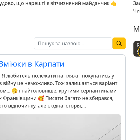
 чудово, що нарешті є вітчизняний майданчик 🤙
За
Чи
М
R
S
 Зміюки в Карпати
ці. Я любитель полежати на пляжі і покупатись у
ез війну це неможливо. Тож залишається варіант
ом... 🥱 і найголовніше, крутими серпантинами
х Франківщини 🥰 Писати багато не збирався,
го відпочинку, але є одна історія,...