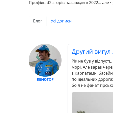
Профіль d2 згорів назавжди в 2022... але
Блог
Усі дописи
Другий вигул
Рік не був у відпуст
морі. Але зараз чер
з Карпатами, басейн
по ідеальних дорога
RENOTOP
бо я не фанат гірсько