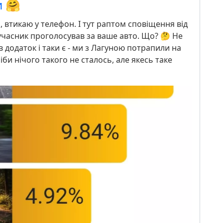
 🤗
 втикаю у телефон. І тут раптом сповіщення від
 учасник проголосував за ваше авто. Що? 🤔 Не
в додаток і таки є - ми з Лагуною потрапили на
іби нічого такого не сталось, але якесь таке