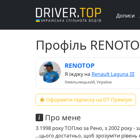
Дописи
Профіль RENOTO
RENOTOP
Я їжджу на
Renault Laguna III
Хмельницький, Україна
Оформити підписку на DT Преміум
Про мене
З 1998 року ТОПлю за Рено, з 2002 року - за
...цього достатньо, щоб зрозуміти рівен