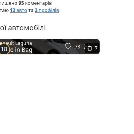
лишено
95
коментарів
таю
12
авто
та
2
профілів
ої автомобілі
enault Laguna
73
6
18
7
nake in Bag