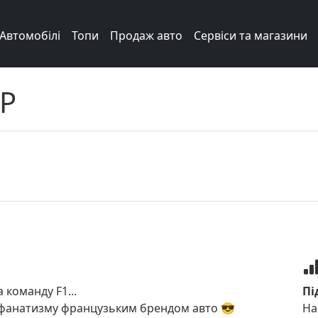
Автомобілі
Топи
Продаж авто
Сервіси та магазини
P
 команду F1...
Пі
ь фанатизму французьким брендом авто 😎
На