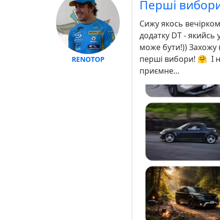
Перші вибори
Сижу якось вечірком,
додатку DT - якийсь
може бути!)) Захожу 
перші вибори! 🤗 І н
RENOTOP
приємне...